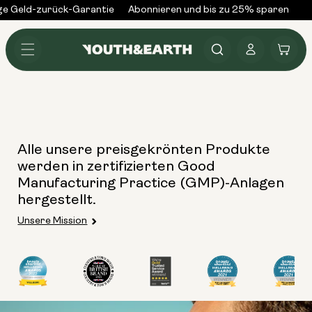
Zum
e Geld-zurück-Garantie
Abonnieren und bis zu 25% sparen
Ü
Inhalt
springen
Anmelden
Warenkorb
Alle unsere preisgekrönten Produkte
werden in zertifizierten Good
Manufacturing Practice (GMP)-Anlagen
hergestellt.
Unsere Mission