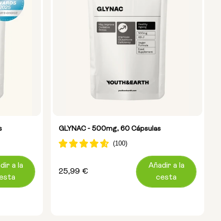
s
GLYNAC - 500mg, 60 Cápsulas
dir a la
Añadir a la
Precio
25,99 €
esta
cesta
habitual