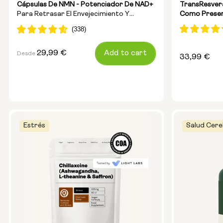
Cápsulas De NMN - Potenciador De NAD+
TransResver
Para Retrasar El Envejecimiento Y
Como Prese
Aumentar La Energía
Precio
29,99 €
Add to cart
Desde
Precio
33,99 €
habitual
habitual
Estrés
Salud Cere
Tamaño de la cápsula:
250 mg
500 mg