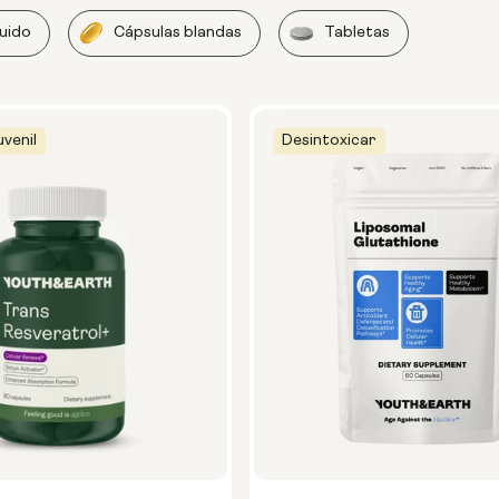
quido
Cápsulas blandas
Tabletas
uvenil
Desintoxicar