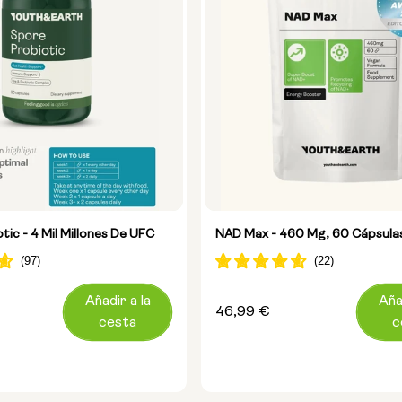
ic - 4 Mil Millones De UFC
NAD Max - 460 Mg, 60 Cápsula
Añadir a la
Aña
Precio
46,99 €
cesta
c
habitual