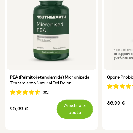
PEA (palmitoiletanolamida) Micronizada
Spore Probiot
Tratamiento Natural Del Dolor
Precio
36,99 €
Añadir a la
Precio
20,99 €
habitual
cesta
habitual