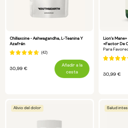
Chillaxcine - Ashwagandha, L-Teanina Y
Lion's Mane
Azafrán
«Factor De C
Para Favorec
Eliminar La 
Añadir a la
Precio
30,99 €
cesta
Precio
30,99 €
habitual
habitual
Alivio del dolor
Salud intes