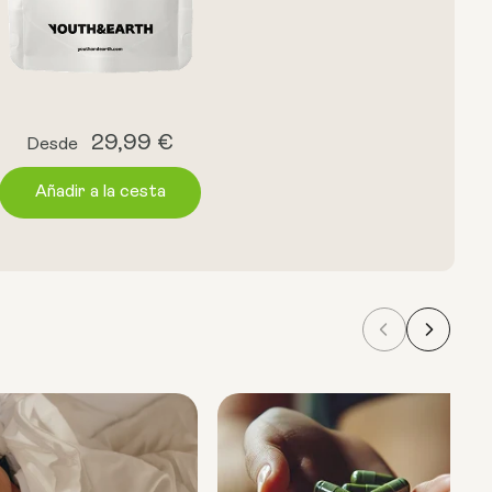
Precio
29,99 €
Desde
habitual
Añadir a la cesta