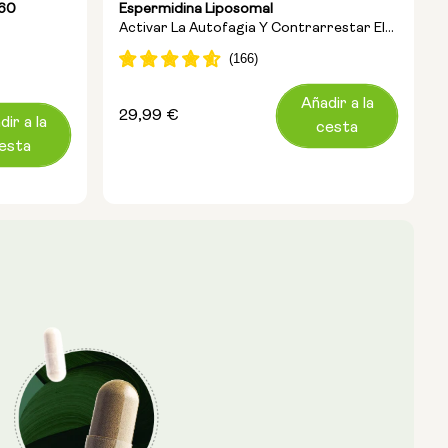
 60
Espermidina Liposomal
Activar La Autofagia Y Contrarrestar El
Envejecimiento
ación
Añadir a la
Precio
29,99 €
dir a la
cesta
habitual
esta