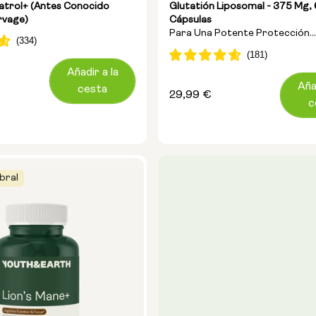
atrol+ (antes Conocido
Glutatión Liposomal - 375 Mg,
rvage)
Cápsulas
Para Una Potente Protección
Antioxidante Y Una Desintoxic
Celular
Añadir a la
Aña
cesta
Precio
29,99 €
c
habitual
bral