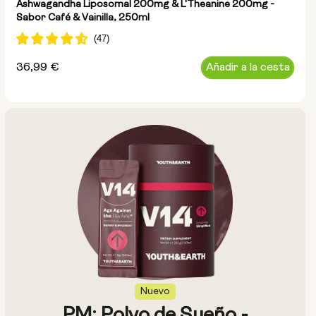
Ashwagandha Liposomal 200mg & L'Theanine 200mg -
Sabor Café & Vainilla, 250ml
Precio
36,99 €
Añadir a la cesta
habitual
Nuevo
PM: Polvo de Sueño -