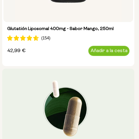
Glutatión Liposomal 400mg - Sabor Mango, 250ml
Precio
42,99 €
Añadir a la cesta
habitual