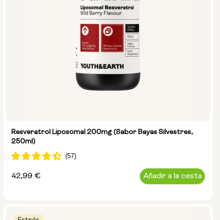
Resveratrol Liposomal 200mg (Sabor Bayas Silvestres,
250ml)
Precio
42,99 €
Añadir a la cesta
habitual