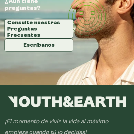
¿Aún tiene
¿Aún tiene
¿Aún tiene
preguntas?
preguntas?
preguntas?
Consulte nuestras
Consulte nuestras
Consulte nuestras
Preguntas
Preguntas
Preguntas
Frecuentes
Frecuentes
Frecuentes
Escríbanos
Escríbanos
Escríbanos
¡El momento de vivir la vida al máximo
empieza cuando tú lo decidas!