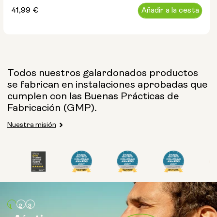
Precio
41,99 €
Añadir a la cesta
habitual
Todos nuestros galardonados productos
se fabrican en instalaciones aprobadas que
cumplen con las Buenas Prácticas de
Fabricación (GMP).
Nuestra misión