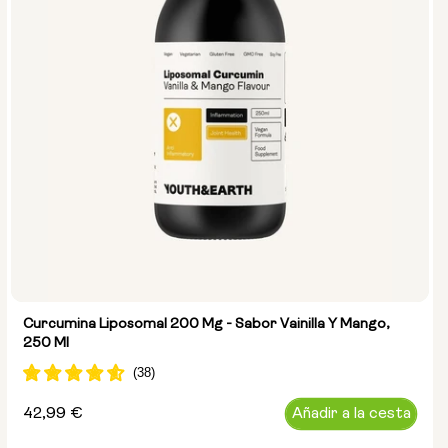
Curcumina Liposomal 200 Mg - Sabor Vainilla Y Mango,
250 Ml
Precio
42,99 €
Añadir a la cesta
habitual