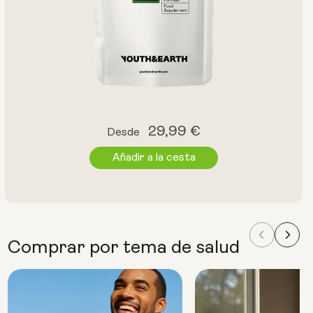
Precio
29,99 €
Desde
habitual
Añadir a la cesta
Comprar por tema de salud