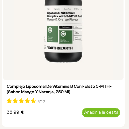
Complejo Liposomal De Vitamina B Con Folato 5-MTHF
(sabor Mango Y Naranja, 250 Ml)
Precio
36,99 €
Añadir a la cesta
habitual