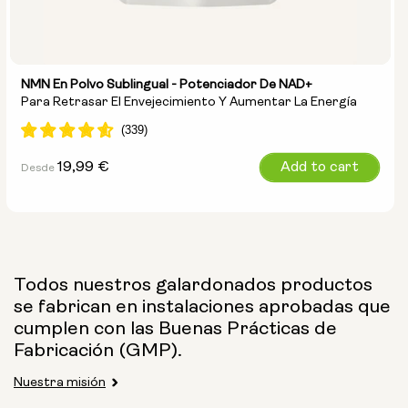
NMN En Polvo Sublingual - Potenciador De NAD+
Para Retrasar El Envejecimiento Y Aumentar La Energía
Precio
19,99 €
Add to cart
Desde
habitual
Todos nuestros galardonados productos
se fabrican en instalaciones aprobadas que
cumplen con las Buenas Prácticas de
Tamaño de la bolsa:
Fabricación (GMP).
15g
30g
100g
Nuestra misión