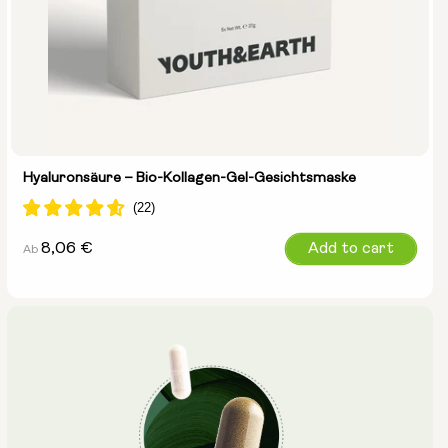
Hyaluronsäure – Bio-Kollagen-Gel-Gesichtsmaske
Normalpreis
8,06 €
Add to cart
Ab