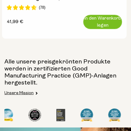
In den Warenkorb
Regulärer
41,99 €
legen
Preis
Alle unsere preisgekrönten Produkte
werden in zertifizierten Good
Manufacturing Practice (GMP)-Anlagen
hergestellt.
Unsere Mission