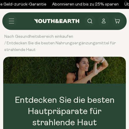
Zum
e Geld-zurück-Garantie
Abonnieren und bis zu 25% sparen
Üb
Inhalt
springen
Anmelden
Warenkorb
Nach Gesundheitsbereich einkaufen
Entdecken Sie die besten Nahrungsergänzungsmittel für
/
strahlende Haut
Entdecken Sie die besten
Hautpräparate für
strahlende Haut