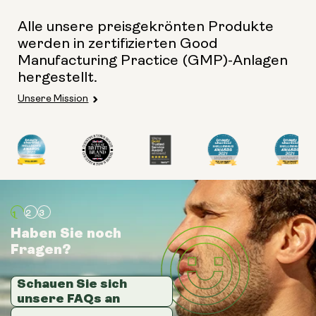
Alle unsere preisgekrönten Produkte
werden in zertifizierten Good
Manufacturing Practice (GMP)-Anlagen
hergestellt.
Unsere Mission
Haben Sie noch
Haben Sie noch
Haben Sie noch
Fragen?
Fragen?
Fragen?
Schauen Sie sich
Schauen Sie sich
Schauen Sie sich
unsere FAQs an
unsere FAQs an
unsere FAQs an