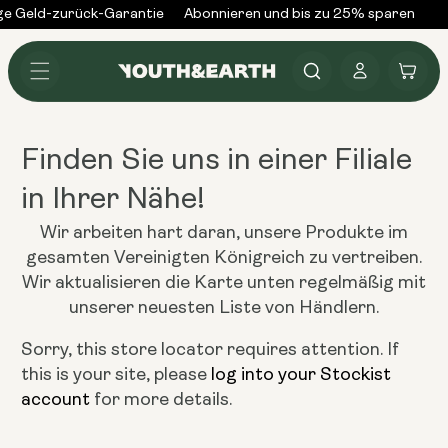
Zum
e Geld-zurück-Garantie
Abonnieren und bis zu 25% sparen
Üb
Inhalt
springen
Anmelden
Warenkorb
Finden Sie uns in einer Filiale
in Ihrer Nähe!
Wir arbeiten hart daran, unsere Produkte im
gesamten Vereinigten Königreich zu vertreiben.
Wir aktualisieren die Karte unten regelmäßig mit
unserer neuesten Liste von Händlern.
Sorry, this store locator requires attention. If
this is your site, please
log into your Stockist
account
for more details.