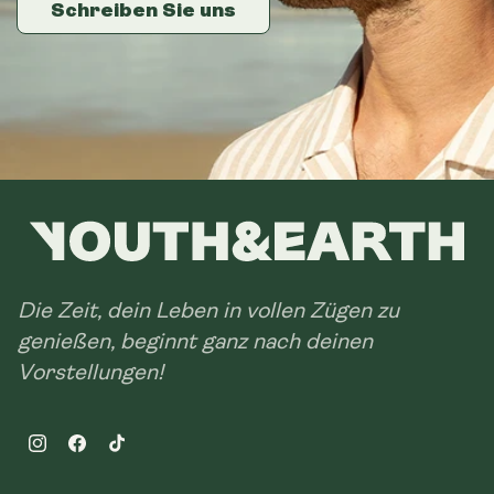
Schreiben Sie uns
Schreiben Sie uns
Schreiben Sie uns
Die Zeit, dein Leben in vollen Zügen zu
genießen, beginnt ganz nach deinen
Vorstellungen!
Instagram
Facebook
TikTok