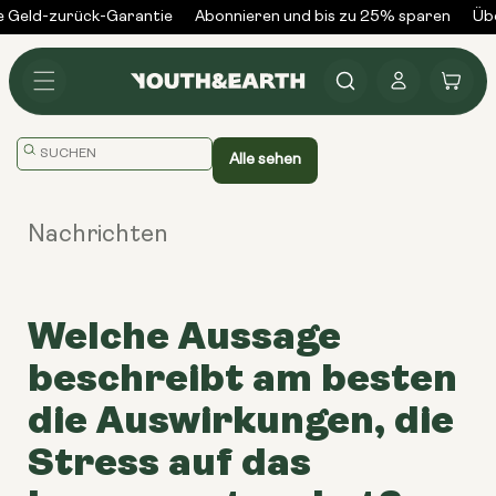
Zum
 Geld-zurück-Garantie
Abonnieren und bis zu 25% sparen
Übe
Inhalt
springen
Anmelden
Warenkorb
Übersetzung
Alle sehen
fehlt:
en.general.search.placeholder
Nachrichten
Welche Aussage
beschreibt am besten
die Auswirkungen, die
Stress auf das