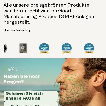
250mg
500mg
Alle unsere preisgekrönten Produkte
werden in zertifizierten Good
Manufacturing Practice (GMP)-Anlagen
hergestellt.
Unsere Mission
Art:
Reisepakete
Beutel Pulver
Glasflasche (400 ml)
Metallkanister
Haben Sie noch
Haben Sie noch
Haben Sie noch
Größe:
Fragen?
Fragen?
Fragen?
14 Säckchen
28 Säckchen
Schauen Sie sich
Schauen Sie sich
Schauen Sie sich
unsere FAQs an
unsere FAQs an
unsere FAQs an