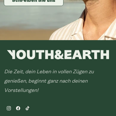
Schreiben Sie uns
Schreiben Sie uns
Schreiben Sie uns
Die Zeit, dein Leben in vollen Zügen zu
genießen, beginnt ganz nach deinen
Vorstellungen!
Instagram
Facebook
TikTok