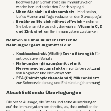
hochwertiger Schlaf stellt die Immunfunktion
wieder her und senkt den Cortisolspiegel.
Üben Sie sich in Achtsamkeit
- Meditation,
tiefes Atmen und Yoga reduzieren den Stresspegel.
Ernähren Sie sich nährstoffreich
– nehmen
,
Vitamin C, D
Sie Lebensmittel zu sich
die reich an
und Zink sind,
um Ihr Immunsystem zu stärken.
Nehmen Sie immununterstützende
Nahrungsergänzungsmittel ein
:
Extra Strength
Knoblauchextrakt (Allicillin)
für
antioxidativen Schutz
Nahrungsergänzungsmittel mit
Nervenwachstumsfaktor
zur Unterstützung
von Kognition und Nervensystem
(Palmitoylethanolamid) Mikronisiert
PEA
zur Schmerzlinderung und Entzündungshemmung
Abschließende Überlegungen
Die beste Aussage, die Stress und seine Auswirkungen
auf das Immunsystem beschreibt, ist, dass anhaltender