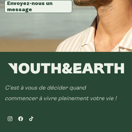
14 sachets
Envoyez-nous un
Envoyez-nous un
Envoyez-nous un
message
message
message
28 sachets
C'est à vous de décider quand
commencer à vivre pleinement votre vie !
Instagram
Facebook
TikTok