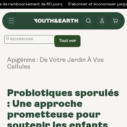
Skip to
 de remboursement de 60 jours
S'abonner et économiser jusqu'
content
Se
Panier
connecter
Traduction
Tout voir
manquante
:
Apigénine : De Votre Jardin À Vos
en.general.search.placeholder
Cellules
Probiotiques sporulés
: Une approche
prometteuse pour
soutenir les enfants