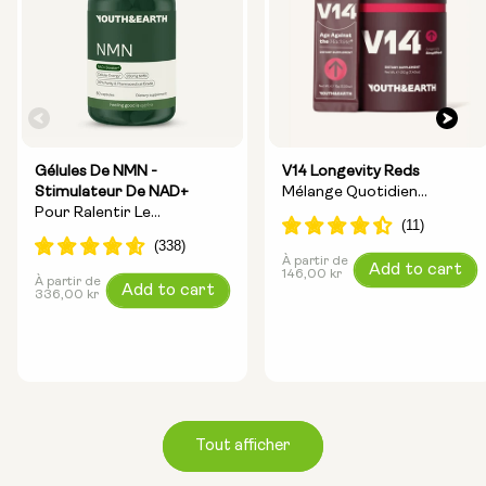
Gélules De NMN -
V14 Longevity Reds
Stimulateur De NAD+
Mélange Quotidien
Pour Ralentir Le
Contenant 14 Ingrédients
Vieillissement Et Booster
Favorisant La Longévité
L'énergie
À partir de
Prix
Add to cart
146,00 kr
À partir de
Prix
Add to cart
normal
336,00 kr
normal
Tout afficher