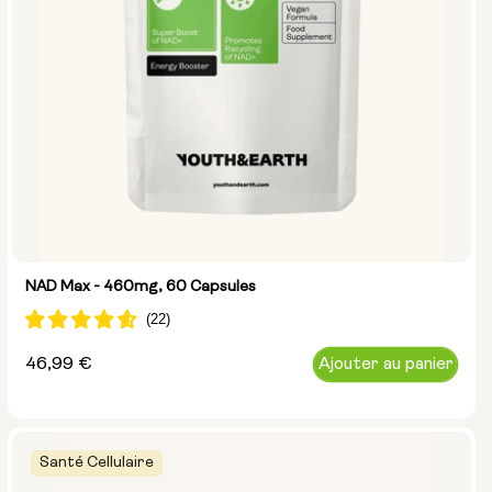
NAD Max - 460mg, 60 Capsules
Prix
46,99 €
Ajouter au panier
normal
Santé Cellulaire