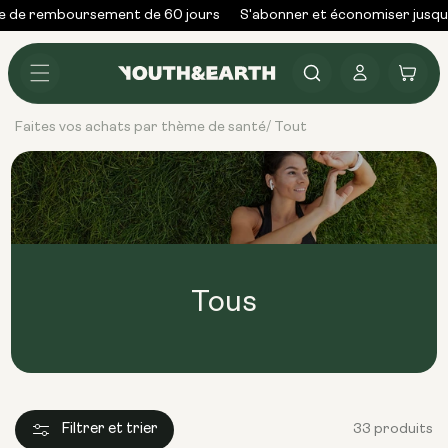
Skip to
 de remboursement de 60 jours
S'abonner et économiser jusqu'
content
Se
Panier
connecter
Faites vos achats par thème de santé
Tout
/
Tous
Filtrer et trier
33 produits