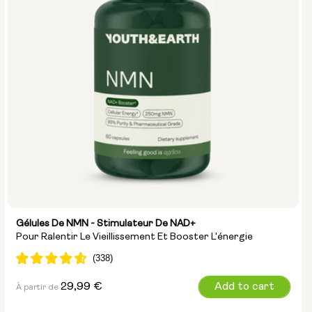
Gélules De NMN - Stimulateur De NAD+
Pour Ralentir Le Vieillissement Et Booster L'énergie
Prix
29,99 €
Add to cart
À partir de
normal