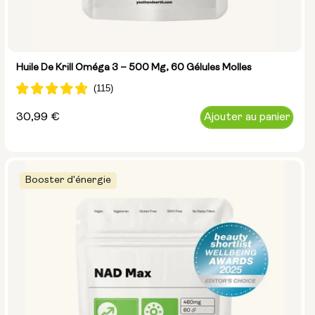
Huile De Krill Oméga 3 – 500 Mg, 60 Gélules Molles
Prix
30,99 €
Ajouter au panier
normal
Booster d'énergie