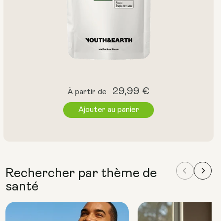
Prix
29,99 €
À partir de
normal
Ajouter au panier
Rechercher par thème de
santé