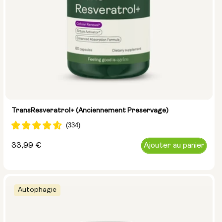
TransResveratrol+ (anciennement Preservage)
Prix
33,99 €
Ajouter au panier
normal
Autophagie