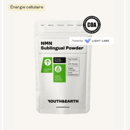
Énergie cellulaire
Type :
Forfaits voyage
Poudre en sachet
Bouteille en verre (400 ml)
Boîte métallique
Taille :
14 sachets
28 sachets