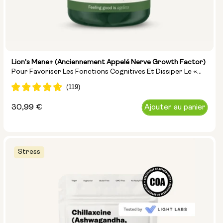
Lion's Mane+ (anciennement Appelé Nerve Growth Factor)
Pour Favoriser Les Fonctions Cognitives Et Dissiper Le «
Brouillard Cérébral »
Prix
30,99 €
Ajouter au panier
normal
Stress