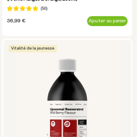
Prix
36,99 €
Ajouter au panier
normal
Vitalité de la jeunesse