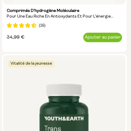
Comprimés D'hydrogène Moléculaire
Pour Une Eau Riche En Antioxydants Et Pour L'énergie
Cellulaire
Prix
34,99 €
Ajouter au panier
normal
Vitalité de la jeunesse