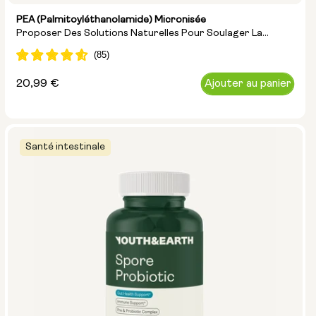
PEA (palmitoyléthanolamide) Micronisée
Proposer Des Solutions Naturelles Pour Soulager La
Douleur
Prix
20,99 €
Ajouter au panier
normal
Santé intestinale