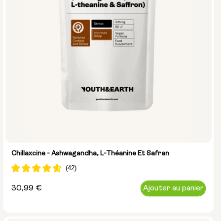
Chillaxcine - Ashwagandha, L-Théanine Et Safran
Prix
30,99 €
Ajouter au panier
normal