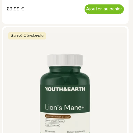
Prix
29,99 €
Ajouter au panier
normal
Santé Cérébrale