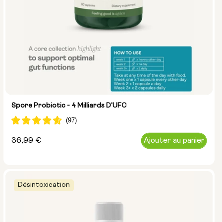
Spore Probiotic - 4 Milliards D'UFC
Prix
36,99 €
Ajouter au panier
normal
Désintoxication