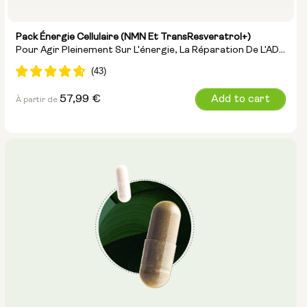
Pack Énergie Cellulaire (NMN Et TransResveratrol+)
Pour Agir Pleinement Sur L'énergie, La Réparation De L'ADN
Et La Lutte Contre Le Vieillissement
Prix
57,99 €
Add to cart
À partir de
normal
Options :
NMN 250mg & Preservage
NMN 500mg & Preservage