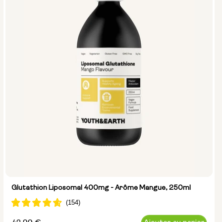
Glutathion Liposomal 400mg - Arôme Mangue, 250ml