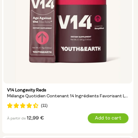
V14 Longevity Reds
Mélange Quotidien Contenant 14 Ingrédients Favorisant La
Longévité
Prix
12,99 €
Add to cart
À partir de
normal