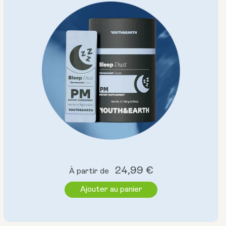
Prix
24,99 €
À partir de
normal
Ajouter au panier