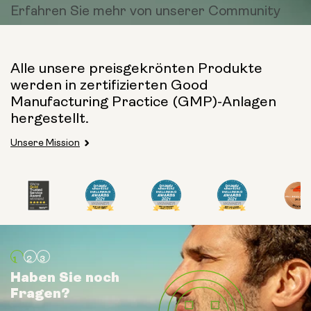
Erfahren Sie mehr von
unserer Community
Alle unsere preisgekrönten Produkte
werden in zertifizierten Good
Manufacturing Practice (GMP)-Anlagen
hergestellt.
Unsere Mission
Haben Sie noch
Haben Sie noch
Haben Sie noch
Fragen?
Fragen?
Fragen?