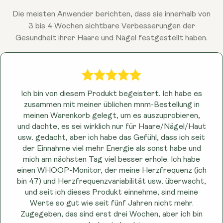
gute Ernährung, ausreichend Schlaf und
auf ihr Potenzial hin untersucht, die Autophagie zu
abwechslungsreichen Ernährung, regelmäßiger
Die meisten Anwender berichten, dass sie innerhalb von
Stressbewältigung umfasst.
beeinflussen. Zwar sind weitere Untersuchungen
Bewegung, ausreichender Ruhe und einer
3 bis 4 Wochen sichtbare Verbesserungen der
erforderlich, doch deuten einige neuere Studien
konsequenten Selbstpflege kombiniert werden.
Gesundheit ihrer Haare und Nägel festgestellt haben.
darauf hin, dass natürliche Verbindungen wie
Spermidin – das in Lebensmitteln wie Weizenkeimen
und Soja vorkommt – im Rahmen eines
ausgewogenen Lebensstils ebenfalls eine Rolle bei
der Unterstützung der Autophagie-
Ich bin von diesem Produkt begeistert. Ich habe es
Stoffwechselwege des Körpers spielen könnten.
zusammen mit meiner üblichen mnm-Bestellung in
meinen Warenkorb gelegt, um es auszuprobieren,
und dachte, es sei wirklich nur für Haare/Nägel/Haut
usw. gedacht, aber ich habe das Gefühl, dass ich seit
der Einnahme viel mehr Energie als sonst habe und
mich am nächsten Tag viel besser erhole. Ich habe
einen WHOOP-Monitor, der meine Herzfrequenz (ich
bin 47) und Herzfrequenzvariabilität usw. überwacht,
und seit ich dieses Produkt einnehme, sind meine
Werte so gut wie seit fünf Jahren nicht mehr.
Zugegeben, das sind erst drei Wochen, aber ich bin