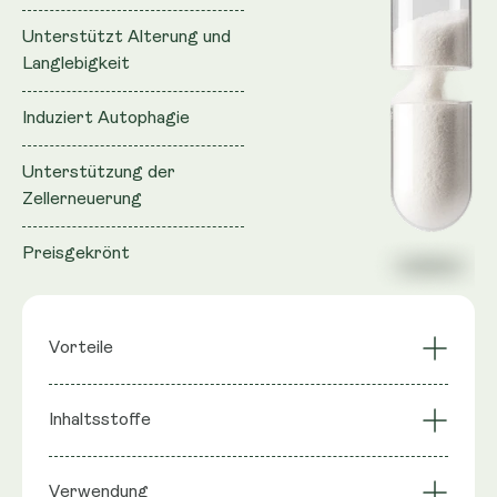
Unterstützt Alterung und
Langlebigkeit
Induziert Autophagie
Unterstützung der
Zellerneuerung
Preisgekrönt
Vorteile
Haare & Nägel
Inhaltsstoffe
Induziert Autophagie
Unterstützung
Unterstützt
Unterstützung der
Zutaten : Liposomenmischung
Alterung und
Verwendung