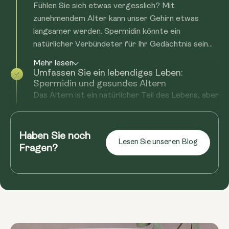
Fühlen Sie sich etwas vergesslich? Mit
zunehmendem Alter kann unser Gehirn etwas
langsamer werden. Spermidin könnte ein
natürlicher Verbündeter für Ihr Gedächtnis sein...
Mehr lesen
Umfassen Sie ein lebendiges Leben:
Spermidin und gesundes Altern
Das Altern ist ein natürlicher Teil des Lebens, aber
das bedeutet nicht, dass Sie sich nicht wohlfühlen
können. Spermidin könnte Ihnen dabei helfen, Ihr
Alter anzunehmen...
Haben Sie noch
Lesen Sie unseren Blog
Fragen?
Mehr lesen