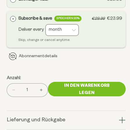
Subscribe & save
€23.99
€29.99
SPEICHERN 20%
Deliver every
Skip, change or cancel anytime.
Abonnementdetails
Anzahl:
IN DEN WARENKORB
Menge
Menge
LEGEN
für
für
Liposomales
Liposomales
Spermidin
Spermidin
verringern
erhöhen
Lieferung und Rückgabe