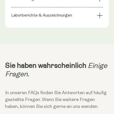
Zellerneuerung
(Sonnenblumenlecithin), Spermidin, Reismehl,
Langlebigkeit
Liposomale Formel
Preisgekrönt
Kapselhülle: pflanzliche Cellulose (HPMC).
Laborberichte & Auszeichnungen
Portionsgröße
NRV
:
1 Kapsel enthält: Spermidin 5,49 mg**
2 Kapseln einnehmen
**Nährwertreferenz (NRV) Nicht festgelegt.
Ernährung
Vegan - Vegetarisch - Glutenfrei - Ohne
Mehr Infos
Gentechnik
Nehmen Sie abends 1 oder 2 Kapseln
ohne Essen ein.
Sie haben wahrscheinlich
Einige
Fragen.
Lagerung
Vor hohen Temperaturen und
Sonnenlicht schützen und in einem
In unseren FAQs finden Sie Antworten auf häufig
geschlossenen Behälter aufbewahren.
gestellte Fragen. Wenn Sie weitere Fragen
haben, können Sie sich gerne an uns wenden.
Warnungen