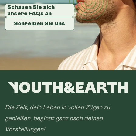
Schauen Sie sich
Schauen Sie sich
Schauen Sie sich
unsere FAQs an
unsere FAQs an
unsere FAQs an
Schreiben Sie uns
Schreiben Sie uns
Schreiben Sie uns
Die Zeit, dein Leben in vollen Zügen zu
genießen, beginnt ganz nach deinen
Vorstellungen!