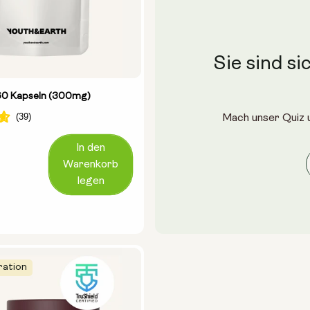
Sie sind si
60 Kapseln (300mg)
Mach unser Quiz u
In den
Warenkorb
legen
ration