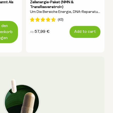
annt Als
Zellenergie-Paket (NMN &
TransResveratrol+)
Um Die Bereiche Energie, DNA-Reparatur
Und Anti-Aging Umfassend Anzugehen
n den
Regulärer
57,99 €
Add to cart
enkorb
Ab
Preis
egen
Optionen:
NMN 250mg & Preservage