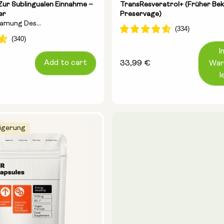
ur Sublingualen Einnahme –
TransResveratrol+ (früher Bek
er
Preservage)
samung Des
ozesses Und Zur Steigerung
I
Add to cart
Regulärer
33,99 €
War
Preis
l
igerung
tels:
g
100g