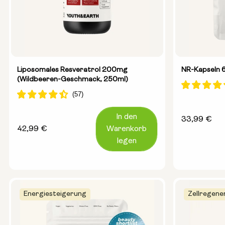
Liposomales Resveratrol 200mg
NR-Kapseln 
(Wildbeeren-Geschmack, 250ml)
In den
Regulärer
33,99 €
Regulärer
42,99 €
Warenkorb
Preis
Preis
legen
Energiesteigerung
Zellregene