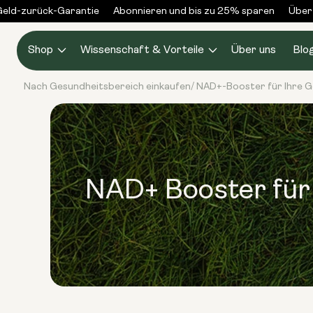
Zum
d-zurück-Garantie
Abonnieren und bis zu 25% sparen
Über 3
Inhalt
springen
Shop
Wissenschaft & Vorteile
Über uns
Blo
Nach Gesundheitsbereich einkaufen
NAD+-Booster für Ihre G
/
NAD+ Booster für