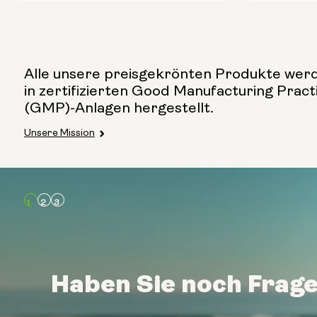
Alle unsere preisgekrönten Produkte wer
in zertifizierten Good Manufacturing Pract
(GMP)-Anlagen hergestellt.
Unsere Mission
Art:
Reisepake
Glasflasch
Metallkani
Haben Sie noch Frag
Haben Sie noch Frag
Haben Sie noch Frag
Größe:
14 Säckche