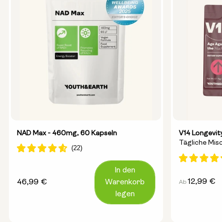
NAD Max - 460mg, 60 Kapseln
V14 Longevit
Tägliche Misc
Für Ein Lang
In den
Regulärer
12,99 €
Regulärer
46,99 €
Warenkorb
Ab
Preis
Preis
legen