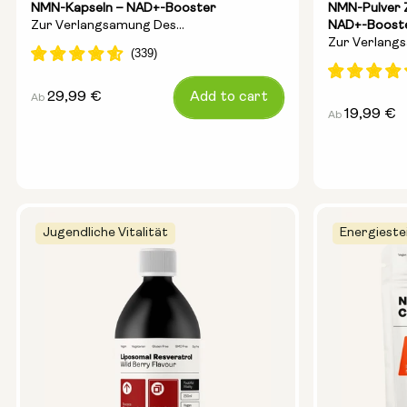
NMN-Kapseln – NAD+-Booster
NMN-Pulver Z
Zur Verlangsamung Des
NAD+-Boost
Zur Verlang
Alterungsprozesses Und Zur Steigerung
Alterungspr
Der Energie
Der Energie
Regulärer
29,99 €
Add to cart
Ab
Regulärer
19,99 €
Ab
Preis
Preis
Jugendliche Vitalität
Energieste
Größe der Kapsel:
250mg
500mg
Größe des Beu
15g
30