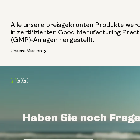
Alle unsere preisgekrönten Produkte wer
in zertifizierten Good Manufacturing Pract
(GMP)-Anlagen hergestellt.
Unsere Mission
Haben Sie noch Frag
Haben Sie noch Frag
Haben Sie noch Frag