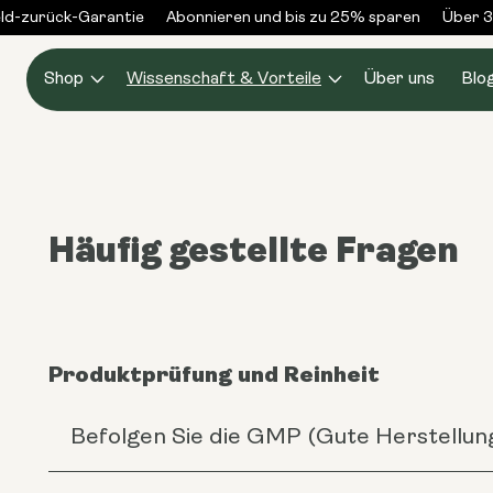
Zum
-zurück-Garantie
Abonnieren und bis zu 25% sparen
Über 3.
Inhalt
springen
Shop
Wissenschaft & Vorteile
Über uns
Blo
Häufig gestellte Fragen
Produktprüfung und Reinheit
Befolgen Sie die GMP (Gute Herstellun