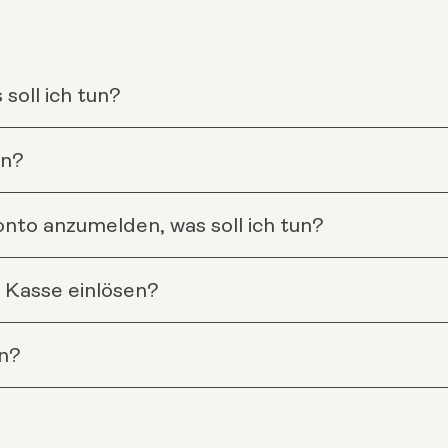
soll ich tun?
en?
nto anzumelden, was soll ich tun?
 Kasse einlösen?
n?