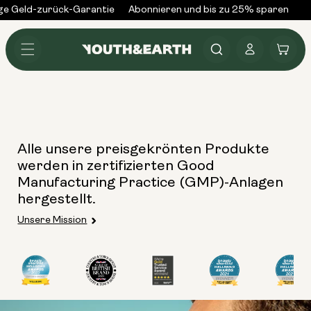
Zum
ge Geld-zurück-Garantie
Abonnieren und bis zu 25% sparen
Ü
Inhalt
springen
Anmelden
Warenkorb
Alle unsere preisgekrönten Produkte
werden in zertifizierten Good
Manufacturing Practice (GMP)-Anlagen
hergestellt.
Unsere Mission