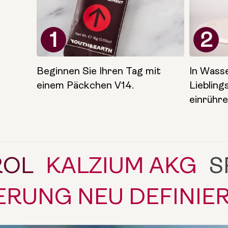
1
2
Beginnen Sie Ihren Tag mit
In Wasse
einem Päckchen V14.
Lieblin
einrühre
UM AKG
SPERMIDIN
EIN
ALTERUNG NEU 