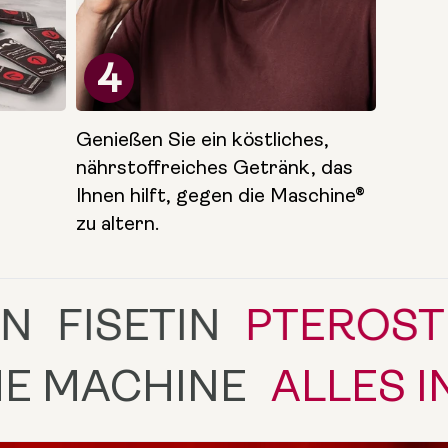
4
Genießen Sie ein köstliches,
nährstoffreiches Getränk, das
Ihnen hilft, gegen die Maschine®
zu altern.
PTEROSTILBENE
LI
AINST THE MACHINE