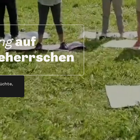
auf
ng
 beherrschen
rüchte,