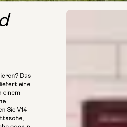
d
ieren? Das
iefert eine
n einem
ine
n Sie V14
rttasche,
che oder in