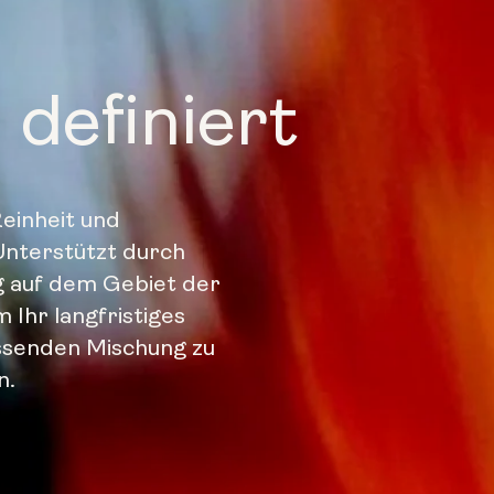
 definiert
Reinheit und
Unterstützt durch
g auf dem Gebiet der
 Ihr langfristiges
assenden Mischung zu
n.