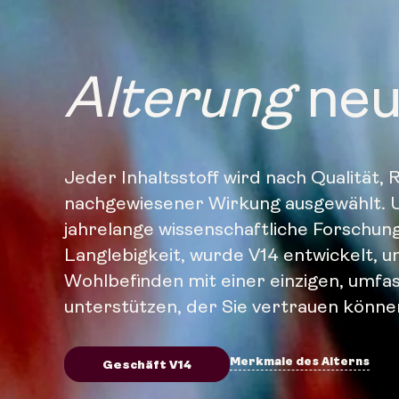
neu
Alterung
Jeder Inhaltsstoff wird nach Qualität, 
nachgewiesener Wirkung ausgewählt. 
jahrelange wissenschaftliche Forschun
Langlebigkeit, wurde V14 entwickelt, um
Wohlbefinden mit einer einzigen, umf
unterstützen, der Sie vertrauen könne
Merkmale des Alterns
Geschäft V14