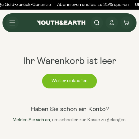
Zum
e Geld-zurück-Garantie
Abonnieren und bis zu 25% sparen
Ü
Inhalt
springen
Anmelden
Warenkorb
Ihr Warenkorb ist leer
Weiter einkaufen
Haben Sie schon ein Konto?
Melden Sie sich an
, um schneller zur Kasse zu gelangen.