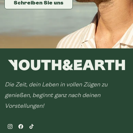
Schreiben Sie uns
Schreiben Sie uns
Schreiben Sie uns
Die Zeit, dein Leben in vollen Zügen zu
genießen, beginnt ganz nach deinen
Vorstellungen!
Instagram
Facebook
TikTok