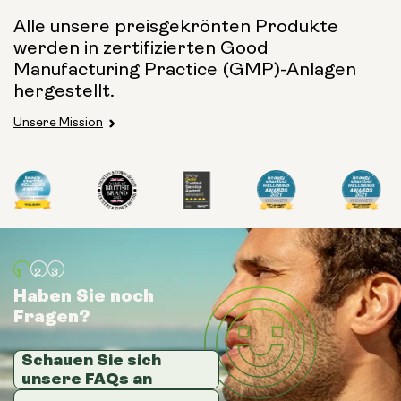
Alle unsere preisgekrönten Produkte
werden in zertifizierten Good
Manufacturing Practice (GMP)-Anlagen
hergestellt.
Unsere Mission
Haben Sie noch
Haben Sie noch
Haben Sie noch
Fragen?
Fragen?
Fragen?
Schauen Sie sich
Schauen Sie sich
Schauen Sie sich
unsere FAQs an
unsere FAQs an
unsere FAQs an