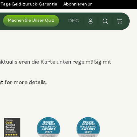
Tage Geld-zurück-Garantie
Abonnieren und bis zu 25% sparen
Machen Sie Unser Quiz
Anmelden
Warenkorb
DE
€
aktualisieren die Karte unten regelmäßig mit
nt
for more details.