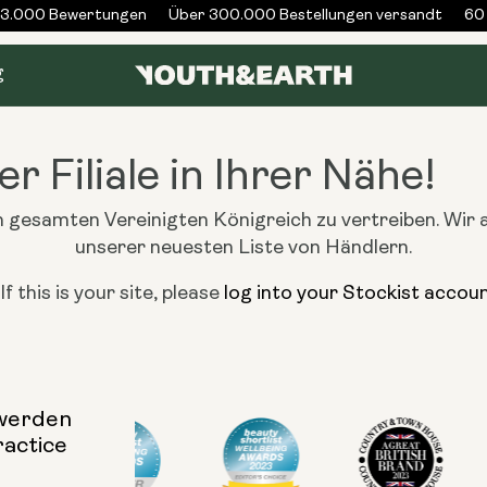
3.000 Bewertungen
Über 300.000 Bestellungen versandt
60 
g
er Filiale in Ihrer Nähe!
 gesamten Vereinigten Königreich zu vertreiben. Wir 
unserer neuesten Liste von Händlern.
f this is your site, please
log into your Stockist accou
 werden
ractice