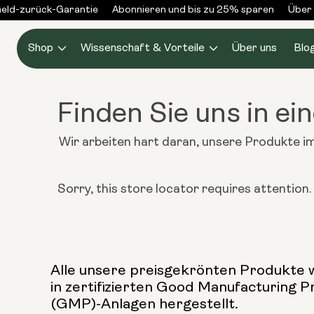
Zum
ld-zurück-Garantie
Abonnieren und bis zu 25% sparen
Über 
Inhalt
springen
Shop
Wissenschaft & Vorteile
Über uns
Blo
Finden Sie uns in ein
Wir arbeiten hart daran, unsere Produkte im
Sorry, this store locator requires attention. I
Alle unsere preisgekrönten Produkte
in zertifizierten Good Manufacturing P
(GMP)-Anlagen hergestellt.