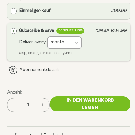
Einmaliger kauf
€99.99
Subscribe & save
€84.99
€99.99
SPEICHERN 15%
Deliver every
Skip, change or cancel anytime.
Abonnementdetails
Anzahl:
IN DEN WARENKORB
Menge
Menge
LEGEN
für
für
das
das
Komplettsystem-
Komplettsystem-
Paket
Paket