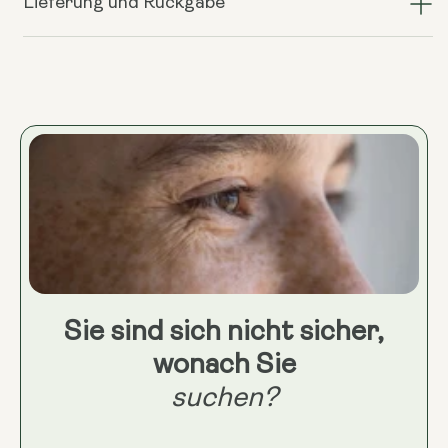
Lieferung und Rückgabe
reduzieren
erhöhen
(AM:
(AM:
Sunrise
Sunrise
Blend
Blend
+
+
PM:
PM:
Sleep
Sleep
Dust
Dust
+
+
V14
V14
Longevity
Longevity
Reds)
Reds)
Sie sind sich nicht sicher,
wonach Sie
suchen?