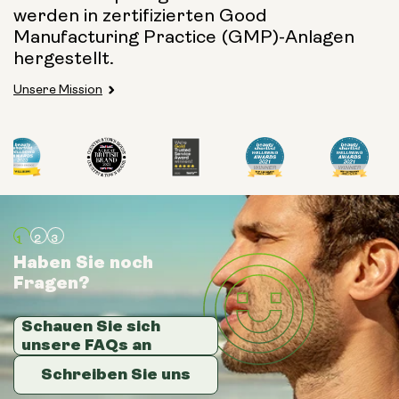
werden in zertifizierten Good
Manufacturing Practice (GMP)-Anlagen
hergestellt.
Unsere Mission
Haben Sie noch
Haben Sie noch
Haben Sie noch
Fragen?
Fragen?
Fragen?
Schauen Sie sich
Schauen Sie sich
Schauen Sie sich
unsere FAQs an
unsere FAQs an
unsere FAQs an
Schreiben Sie uns
Schreiben Sie uns
Schreiben Sie uns