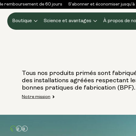
Skip to
e remboursement de 60 jours
S'abonner et économiser jusqu'à 
content
Boutique
Science et avantages
À propos de n
Tous nos produits primés sont fabriqu
des installations agréées respectant le
bonnes pratiques de fabrication (BPF).
Notre mission