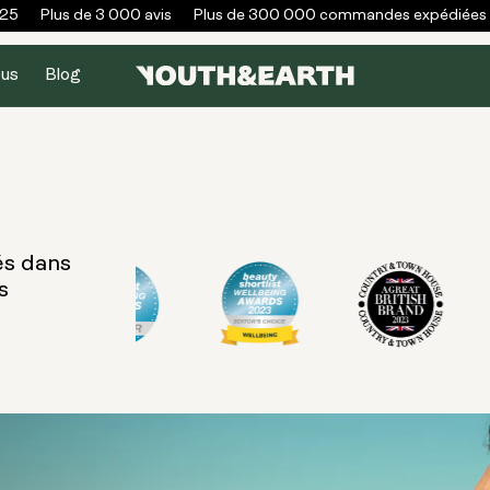
25
Plus de 3 000 avis
Plus de 300 000 commandes expédiées
ous
Blog
és dans
s