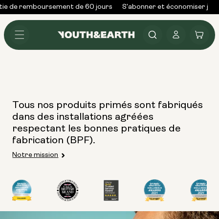
Skip to
ie de remboursement de 60 jours
S'abonner et économiser jusq
content
Se
Panier
connecter
Tous nos produits primés sont fabriqués
dans des installations agréées
respectant les bonnes pratiques de
fabrication (BPF).
Notre mission