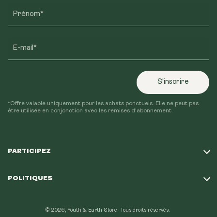
Prénom*
E-mail*
S'inscrire
*Offre valable uniquement pour les achats ponctuels. Elle ne peut pas
être utilisée en conjonction avec les remises d'abonnement.
PARTICIPEZ
Répondez à notre quiz
POLITIQUES
Notre mission
Politique d'expédition
Programme de fidélité
© 2026, Youth & Earth Store.
Tous droits réservés.