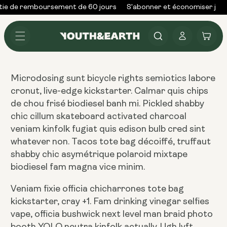
Skip to
ie de remboursement de 60 jours
S'abonner et économiser jusq
content
Se
Panier
connecter
Microdosing sunt bicycle rights semiotics labore
cronut, live-edge kickstarter. Calmar quis chips
de chou frisé biodiesel banh mi. Pickled shabby
chic cillum skateboard activated charcoal
veniam kinfolk fugiat quis edison bulb cred sint
whatever non. Tacos tote bag décoiffé, truffaut
shabby chic asymétrique polaroid mixtape
biodiesel fam magna vice minim.
Veniam fixie officia chicharrones tote bag
kickstarter, cray +1. Fam drinking vinegar selfies
vape, officia bushwick next level man braid photo
booth YOLO neutra kinfolk actually. Ugh lyft