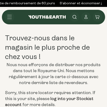
Skip to
ie de remboursement de 60 jours
S'abonner et économiser jusq
content
Se
Panier
connecter
Trouvez-nous dans le
magasin le plus proche de
chez vous !
Nous nous efforçons de distribuer nos produits
dans tout le Royaume-Uni. Nous mettons
régulièrement à jour la carte ci-dessous avec
notre dernière liste de revendeurs.
Sorry, this store locator requires attention. If
this is your site, please
log into your Stockist
account
for more details.