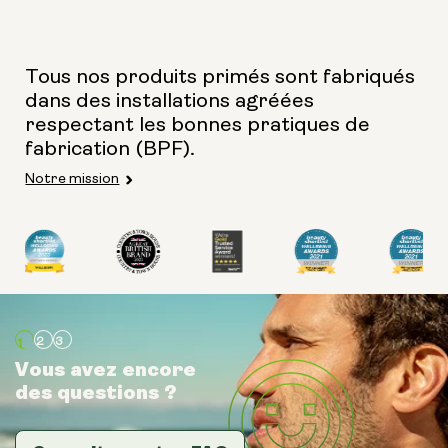
Tous nos produits primés sont fabriqués
dans des installations agréées
respectant les bonnes pratiques de
fabrication (BPF).
Notre mission
Vous avez encore
Vous avez encore
Vous avez encore
des questions ?
des questions ?
des questions ?