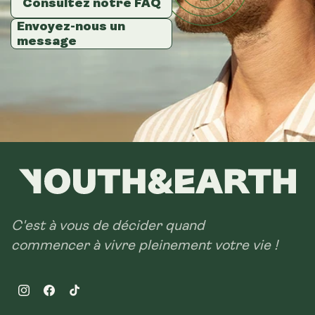
Consultez notre FAQ
Consultez notre FAQ
Consultez notre FAQ
Envoyez-nous un
Envoyez-nous un
Envoyez-nous un
message
message
message
C'est à vous de décider quand
commencer à vivre pleinement votre vie !
Instagram
Facebook
TikTok