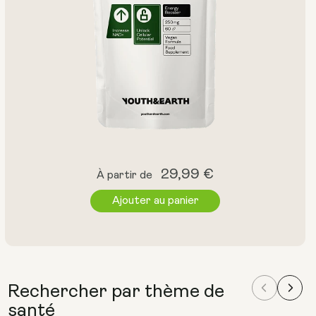
14 sachets
28 sachets
Prix
29,99 €
À partir de
normal
Ajouter au panier
Rechercher par thème de
santé