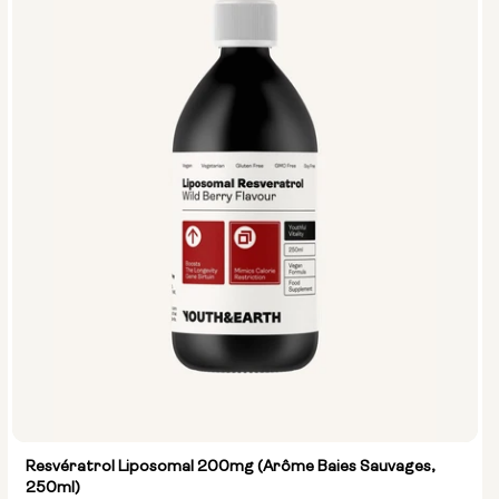
Resvératrol Liposomal 200mg (arôme Baies Sauvages,
250ml)