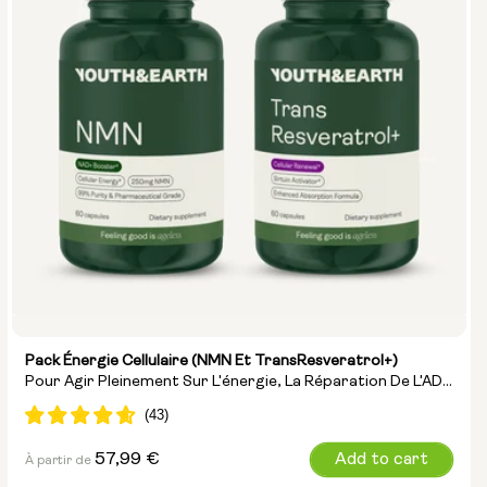
Paquet de 14
Paquet de 28
Pack Énergie Cellulaire (NMN Et TransResveratrol+)
Pour Agir Pleinement Sur L'énergie, La Réparation De L'ADN
Et La Lutte Contre Le Vieillissement
Prix
57,99 €
Add to cart
À partir de
normal