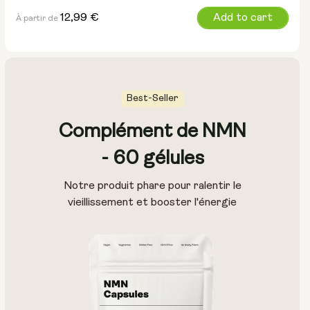
Prix
12,99 €
Add to cart
À partir de
normal
Best-Seller
Complément de NMN
- 60 gélules
Notre produit phare pour ralentir le
vieillissement et booster l'énergie
Type :
Forfaits voyage
Poudre en sachet
Bouteille en verre (400 ml)
Boîte métallique
Taille :