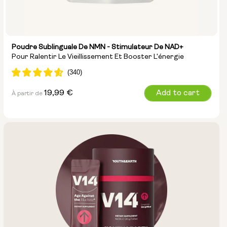
Poudre Sublinguale De NMN - Stimulateur De NAD+
Pour Ralentir Le Vieillissement Et Booster L'énergie
Prix
19,99 €
Add to cart
À partir de
normal
Taille de la pochette :
15g
30g
100g