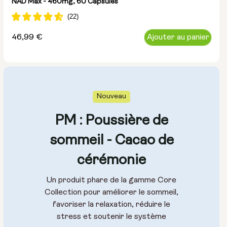
NAD Max - 460mg, 60 Capsules
Prix
46,99 €
Ajouter au panier
normal
Nouveau
PM : Poussière de
sommeil - Cacao de
cérémonie
Un produit phare de la gamme Core
Collection pour améliorer le sommeil,
favoriser la relaxation, réduire le
stress et soutenir le système