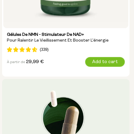
Gélules De NMN - Stimulateur De NAD+
Pour Ralentir Le Vieillissement Et Booster L'énergie
Prix
29,99 €
Add to cart
À partir de
normal
Taille des gélules :
250 mg
500 mg