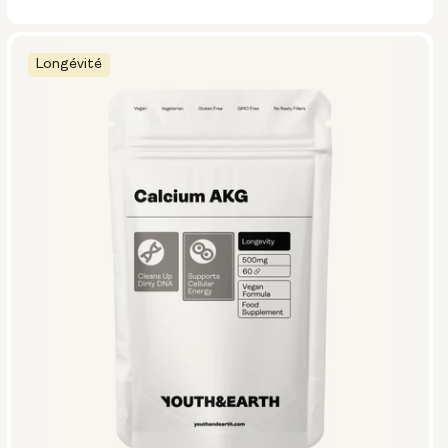
Longévité
Options :
NMN 250mg & Preservage
NMN 500mg & Preservage