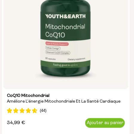
CoQ10 Mitochondrial
Améliore L'énergie Mitochondriale Et La Santé Cardiaque
Prix
34,99 €
Ajouter au panier
normal