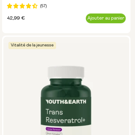
Prix
42,99 €
Ajouter au panier
normal
Vitalité de la jeunesse