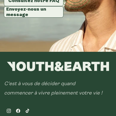
Consultez notre FAQ
Consultez notre FAQ
Consultez notre FAQ
Envoyez-nous un
Envoyez-nous un
Envoyez-nous un
message
message
message
C'est à vous de décider quand
commencer à vivre pleinement votre vie !
Instagram
Facebook
TikTok