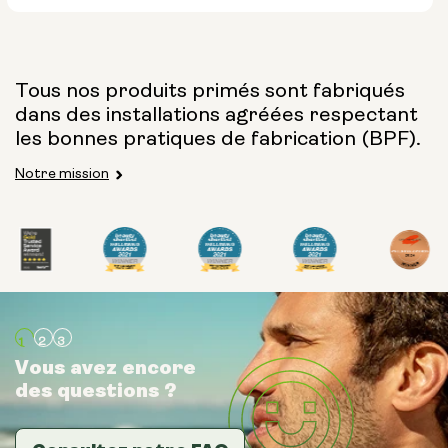
Tous nos produits primés sont fabriqués
dans des installations agréées respectant
les bonnes pratiques de fabrication (BPF).
Notre mission
Vous avez encore
Vous avez encore
Vous avez encore
des questions ?
des questions ?
des questions ?