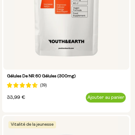
Gélules De NR 60 Gélules (300mg)
Prix
33,99 €
Ajouter au panier
normal
Vitalité de la jeunesse