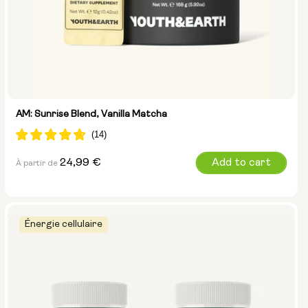
AM: Sunrise Blend, Vanilla Matcha
Prix
24,99 €
Add to cart
À partir de
normal
Énergie cellulaire
Taille :