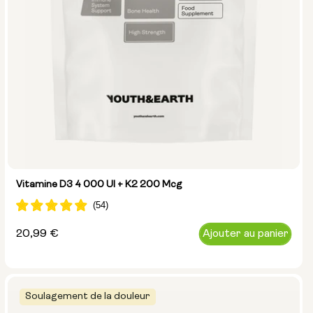
Vitamine D3 4 000 UI + K2 200 Mcg
Prix
20,99 €
Ajouter au panier
normal
Soulagement de la douleur