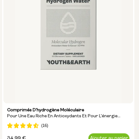
Comprimés D'hydrogène Moléculaire
Pour Une Eau Riche En Antioxydants Et Pour L'énergie
Cellulaire
Prix
34,99 €
Ajouter au panier