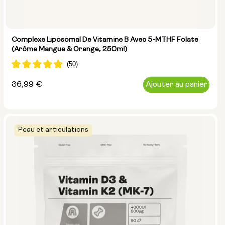
Complexe Liposomal De Vitamine B Avec 5-MTHF Folate
(Arôme Mangue & Orange, 250ml)
Prix
36,99 €
Ajouter au panier
normal
Peau et articulations