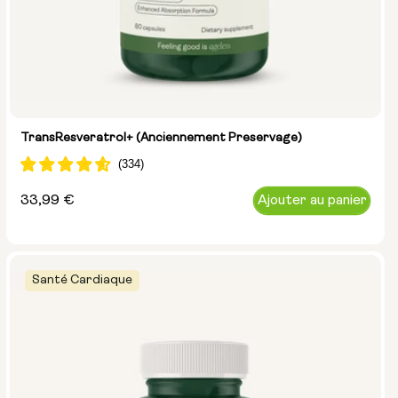
TransResveratrol+ (anciennement Preservage)
Prix
33,99 €
Ajouter au panier
normal
Santé Cardiaque