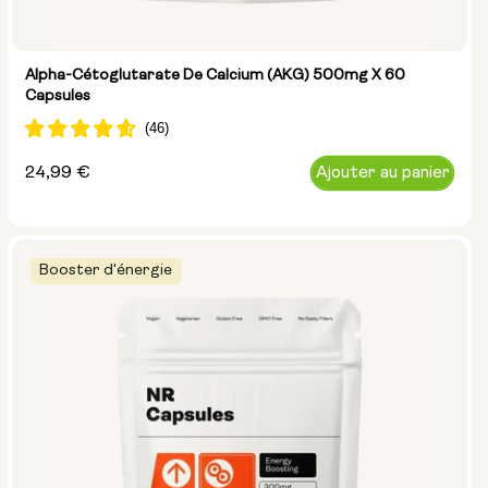
Alpha-Cétoglutarate De Calcium (AKG) 500mg X 60
Capsules
Prix
24,99 €
Ajouter au panier
normal
Booster d'énergie