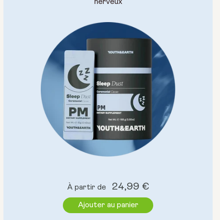
nerveux
Prix
24,99 €
À partir de
normal
Ajouter au panier