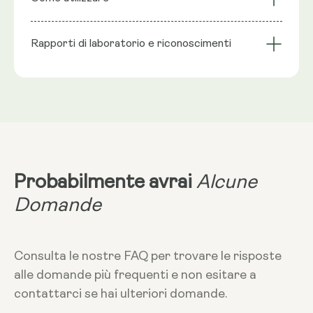
spermidina, farina di riso, involucro della capsula:
cellulare
longevità
Formula liposomiale
Premiato
cellulosa vegetale (HPMC).
Rapporti di laboratorio e riconoscimenti
Dimensione della porzione
VNR
:
1 capsula apporta: Spermidina 5,49 mg**
Assumere 2 capsule
**Valori nutrizionali (VNR) Non stabiliti.
Dieta
Vegana - Vegetariana - Senza glutine - Non
Per saperne di più
OGM
Assumere 1 o 2 capsule la sera, senza
cibo.
Probabilmente avrai
Alcune
Domande
Immagazzinamento
Tenere lontano da fonti di calore e dalla
luce solare e conservare in un
Consulta le nostre FAQ per trovare le risposte
contenitore chiuso.
alle domande più frequenti e non esitare a
contattarci se hai ulteriori domande.