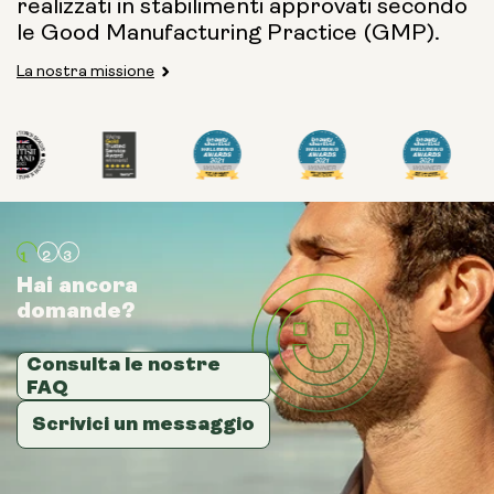
realizzati in stabilimenti approvati secondo
le Good Manufacturing Practice (GMP).
La nostra missione
Hai ancora
Hai ancora
Hai ancora
domande?
domande?
domande?
Consulta le nostre
Consulta le nostre
Consulta le nostre
FAQ
FAQ
FAQ
Scrivici un messaggio
Scrivici un messaggio
Scrivici un messaggio