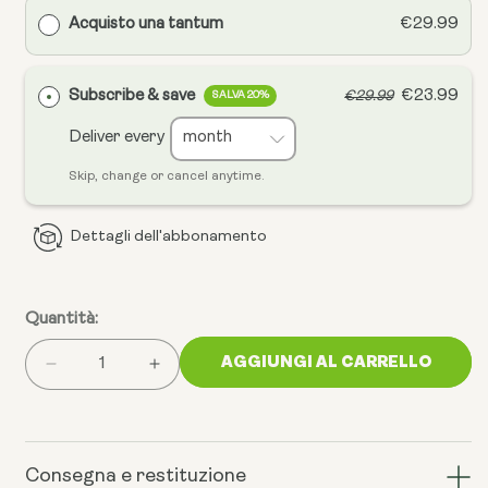
Acquisto una tantum
€29.99
Subscribe & save
€23.99
€29.99
SALVA 20%
Deliver every
Skip, change or cancel anytime.
Dettagli dell'abbonamento
Quantità:
AGGIUNGI AL CARRELLO
Ridurre
Aumentare
la
la
quantità
quantità
di
di
spermidina
spermidina
Consegna e restituzione