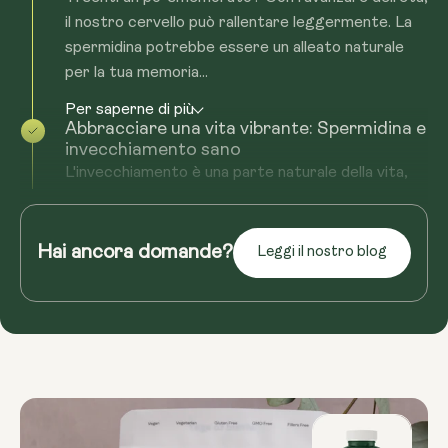
il nostro cervello può rallentare leggermente. La
spermidina potrebbe essere un alleato naturale
per la tua memoria...
Per saperne di più
Abbracciare una vita vibrante: Spermidina e
invecchiamento sano
L'invecchiamento è una parte naturale della vita,
ma ciò non significa che non si possa sentirsi al
meglio. La spermidina potrebbe aiutarti ad
accettare...
Hai ancora domande?
Leggi il nostro blog
Per saperne di più