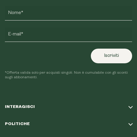
Nome*
E-mail*
Iscriviti
*Offerta valida solo per acquisti singoli. Non è cumulabile con gli sconti
sugli abbonamenti.
INTERAGISCI
Fai il nostro quiz
POLITICHE
La nostra missione
Politica di spedizione