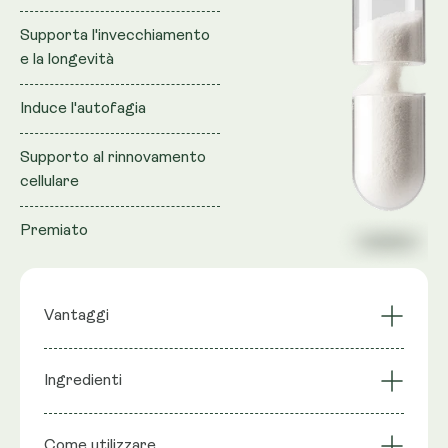
Supporta l'invecchiamento
e la longevità
Induce l'autofagia
Supporto al rinnovamento
cellulare
Premiato
Vantaggi
Supporto per capelli
Ingredienti
Induce l'autofagia
e unghie
Supporto al
Supporta
Ingredienti
: Miscela liposomiale (lecitina di girasole),
rinnovamento
l'invecchiamento e la
Come utilizzare