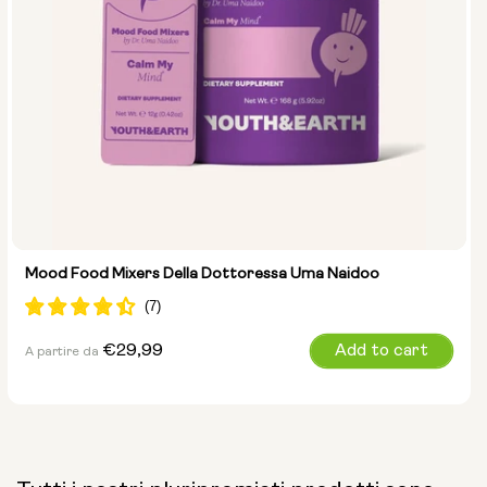
Mood Food Mixers Della Dottoressa Uma Naidoo
Prezzo
€29,99
Add to cart
A partire da
normale