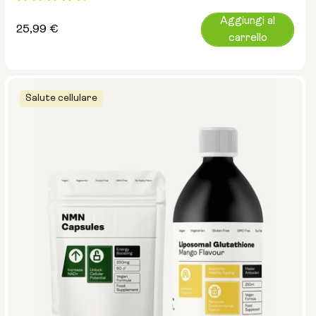
Aggiungi al
Prezzo
25,99 €
carrello
normale
Salute cellulare