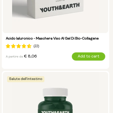
Acido Ialuronico - Maschera Viso Al Gel Di Bio-Collagene
Prezzo
€ 8,06
Add to cart
A partire da
normale
Salute dell'intestino
Selezionare la dimensione: