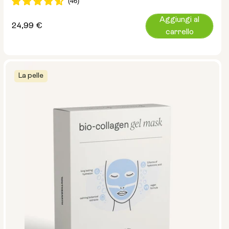
Aggiungi al
Prezzo
24,99 €
carrello
normale
La pelle