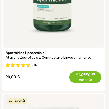
Spermidina Liposomiale
Attivare L'autofagia E Contrastare L'invecchiamento
Aggiungi al
Prezzo
29,99 €
carrello
normale
Longevità