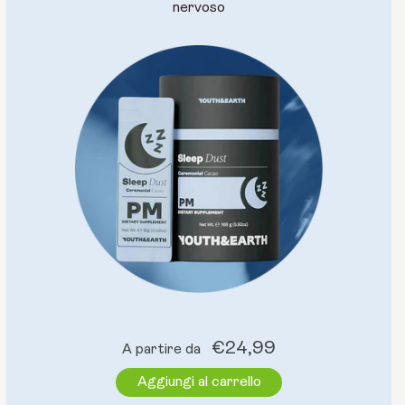
nervoso
Prezzo
€24,99
A partire da
normale
Aggiungi al carrello