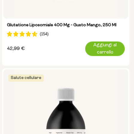
Glutatione Liposomiale 400 Mg - Gusto Mango, 250 Ml
Aggiungi al
Prezzo
42,99 €
carrello
normale
Salute cellulare