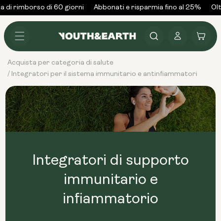
Vai al
 di rimborso di 60 giorni
Abbonati e risparmia fino al 25%
Oltr
contenuto
Accedi
Carrello
Acquista per categoria di salute
Integratori per il sistema immunitario e antinfiammatori
/
Integratori di supporto
immunitario e
infiammatorio