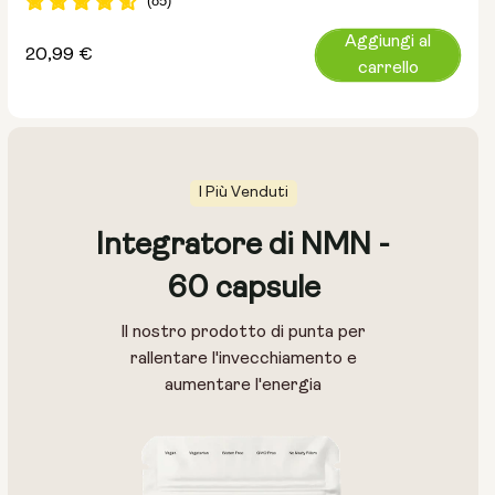
Aggiungi al
Prezzo
20,99 €
carrello
normale
I Più Venduti
Integratore di NMN -
60 capsule
Il nostro prodotto di punta per
rallentare l'invecchiamento e
aumentare l'energia