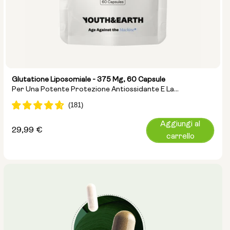
Glutatione Liposomiale - 375 Mg, 60 Capsule
Per Una Potente Protezione Antiossidante E La
Disintossicazione Cellulare
Aggiungi al
Prezzo
29,99 €
carrello
normale