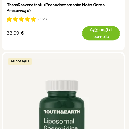
TransResveratrol+ (precedentemente Noto Come
Preservage)
Aggiungi al
Prezzo
33,99 €
carrello
normale
Autofagia