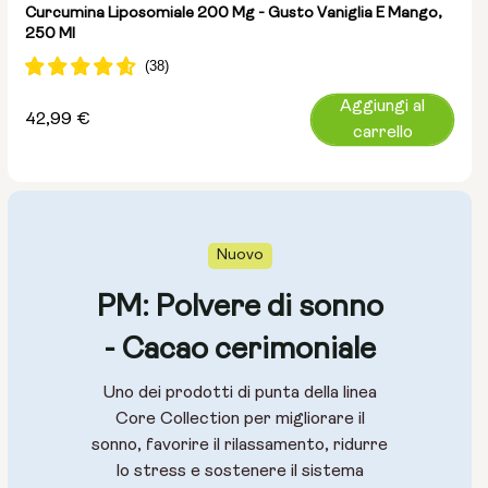
Curcumina Liposomiale 200 Mg - Gusto Vaniglia E Mango,
250 Ml
Aggiungi al
Prezzo
42,99 €
carrello
normale
Nuovo
PM: Polvere di sonno
- Cacao cerimoniale
Uno dei prodotti di punta della linea
Core Collection per migliorare il
sonno, favorire il rilassamento, ridurre
lo stress e sostenere il sistema