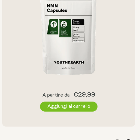
Prezzo
€29,99
A partire da
normale
Aggiungi al carrello