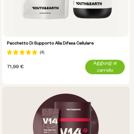
Pacchetto Di Supporto Alla Difesa Cellulare
Aggiungi al
Prezzo
71,99 €
carrello
normale