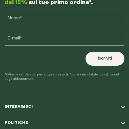
del 15%
sul tuo primo ordine*.
Nome*
E-mail*
Iscriviti
*Offerta valida solo per acquisti singoli. Non è cumulabile con gli sconti
sugli abbonamenti.
INTERAGISCI
Fai il nostro quiz
POLITICHE