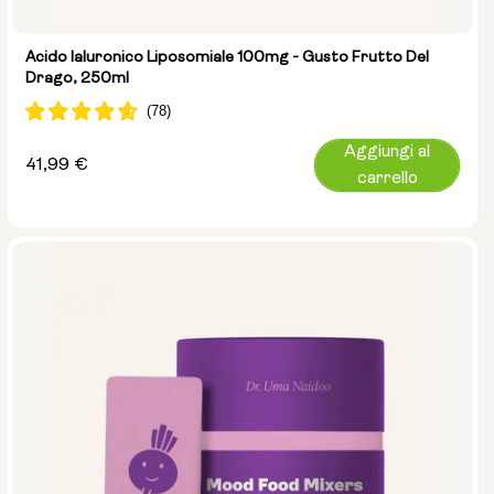
Acido Ialuronico Liposomiale 100mg - Gusto Frutto Del
Drago, 250ml
Aggiungi al
Prezzo
41,99 €
carrello
normale