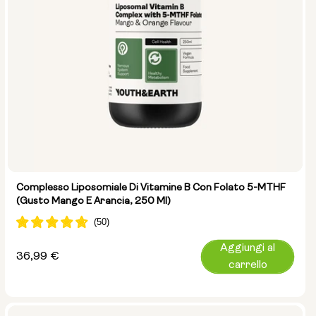
Complesso Liposomiale Di Vitamine B Con Folato 5-MTHF
(gusto Mango E Arancia, 250 Ml)
Aggiungi al
Prezzo
36,99 €
carrello
normale