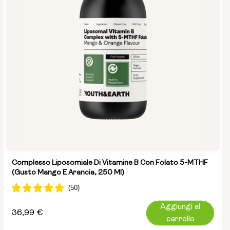
Complesso Liposomiale Di Vitamine B Con Folato 5-MTHF
(gusto Mango E Arancia, 250 Ml)
Aggiungi al
Prezzo
36,99 €
carrello
normale