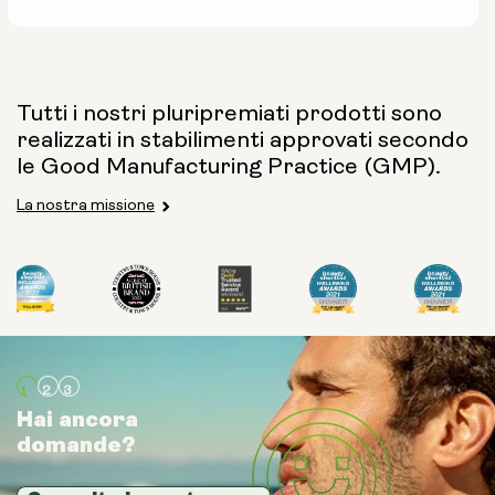
Tutti i nostri pluripremiati prodotti sono
realizzati in stabilimenti approvati secondo
le Good Manufacturing Practice (GMP).
La nostra missione
Hai ancora
Hai ancora
Hai ancora
domande?
domande?
domande?