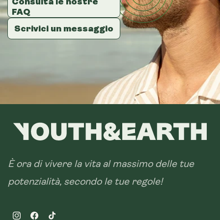
Consulta le nostre
Consulta le nostre
Consulta le nostre
FAQ
FAQ
FAQ
Scrivici un messaggio
Scrivici un messaggio
Scrivici un messaggio
È ora di vivere la vita al massimo delle tue
potenzialità, secondo le tue regole!