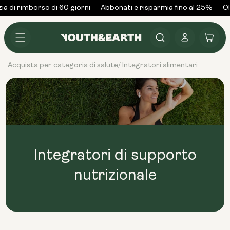
Vai al
a di rimborso di 60 giorni
Abbonati e risparmia fino al 25%
Ol
contenuto
Accedi
Carrello
Acquista per categoria di salute
Integratori alimentari
/
Integratori di supporto
nutrizionale