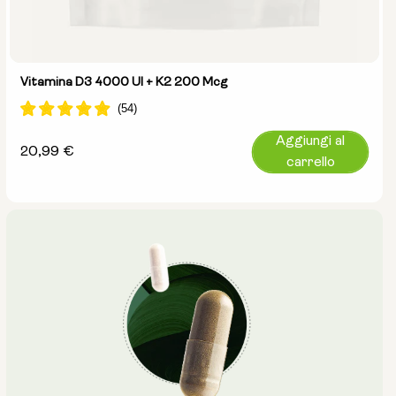
Vitamina D3 4000 UI + K2 200 Mcg
Aggiungi al
Prezzo
20,99 €
carrello
normale