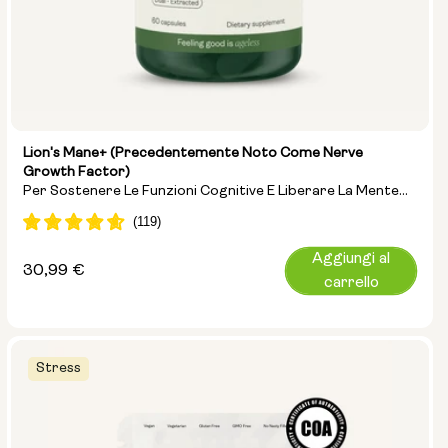
Lion's Mane+ (precedentemente Noto Come Nerve
Growth Factor)
Per Sostenere Le Funzioni Cognitive E Liberare La Mente
Dal “nebbia Mentale”
Aggiungi al
Prezzo
30,99 €
carrello
normale
Stress