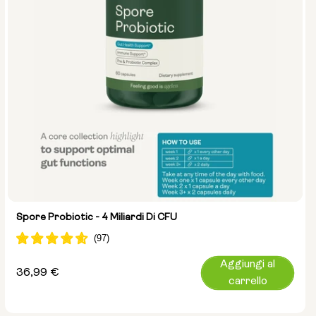
Spore Probiotic - 4 Miliardi Di CFU
Aggiungi al
Prezzo
36,99 €
carrello
normale