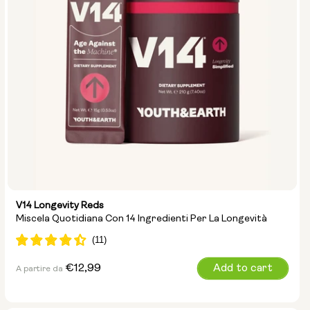
V14 Longevity Reds
Miscela Quotidiana Con 14 Ingredienti Per La Longevità
Prezzo
€12,99
Add to cart
A partire da
normale