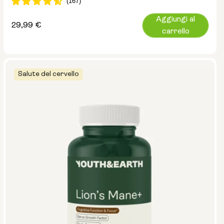
Aggiungi al
Prezzo
29,99 €
carrello
normale
Salute del cervello