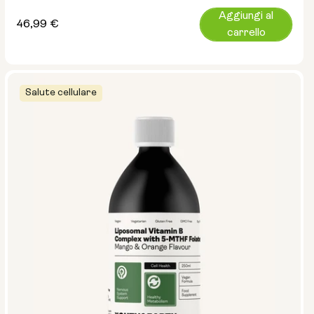
Aggiungi al
Prezzo
46,99 €
carrello
normale
Salute cellulare