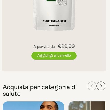
Prezzo
€29,99
A partire da
normale
Aggiungi al carrello
Acquista per categoria di
salute