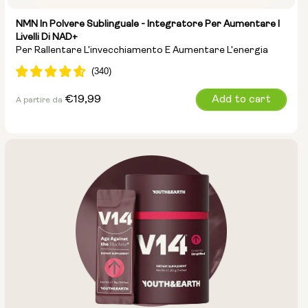
NMN In Polvere Sublinguale - Integratore Per Aumentare I
Livelli Di NAD+
Per Rallentare L'invecchiamento E Aumentare L'energia
Prezzo
€19,99
Add to cart
A partire da
normale
Dimensione del sacchetto:
15g
30g
100g