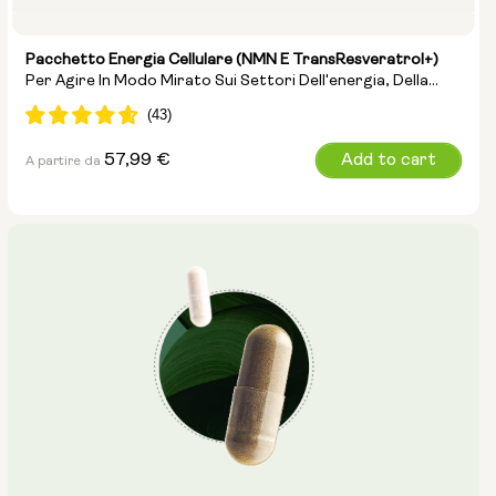
Pacchetto Energia Cellulare (NMN E TransResveratrol+)
Per Agire In Modo Mirato Sui Settori Dell'energia, Della
Riparazione Del DNA E Dell'anti-Invecchiamento
Prezzo
57,99 €
Add to cart
A partire da
normale
Opzioni:
NMN 250 mg e Preservage
NMN 500 mg e Preservage