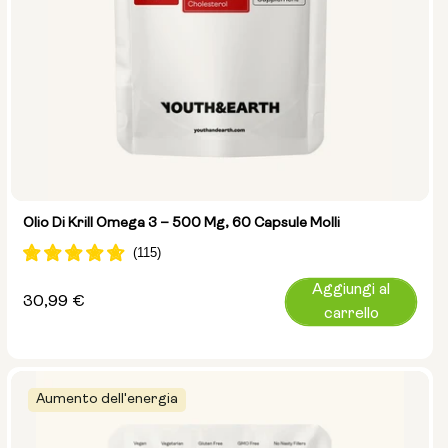
Olio Di Krill Omega 3 – 500 Mg, 60 Capsule Molli
Aggiungi al
Prezzo
30,99 €
carrello
normale
Aumento dell'energia