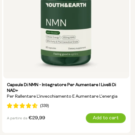
Capsule Di NMN - Integratore Per Aumentare I Livelli Di
NAD+
Per Rallentare L'invecchiamento E Aumentare L'energia
Prezzo
€29,99
Add to cart
A partire da
normale