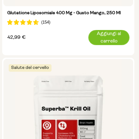
Glutatione Liposomiale 400 Mg - Gusto Mango, 250 Ml
Aggiungi al
Prezzo
42,99 €
carrello
normale
Salute del cervello