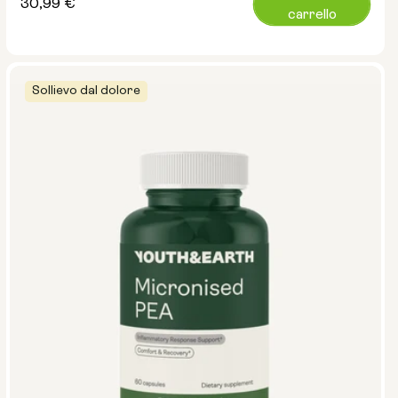
Prezzo
30,99 €
carrello
normale
Sollievo dal dolore