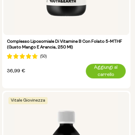
Complesso Liposomiale Di Vitamine B Con Folato 5-MTHF
(gusto Mango E Arancia, 250 Ml)
Aggiungi al
Prezzo
36,99 €
carrello
normale
Vitale Giovinezza