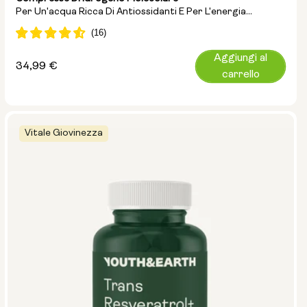
Per Un'acqua Ricca Di Antiossidanti E Per L'energia
Cellulare
Aggiungi al
Prezzo
34,99 €
carrello
normale
Vitale Giovinezza