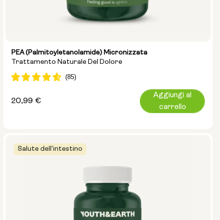
PEA (palmitoyletanolamide) Micronizzata
Trattamento Naturale Del Dolore
Aggiungi al
Prezzo
20,99 €
carrello
normale
Salute dell'intestino