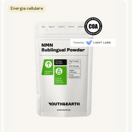
Energia cellulare
Tipo:
Pacchetti viaggio
Polvere in bustina
Bottiglia di vetro (400 ml)
Contenitore metallico
Dimensioni:
14 bustine
28 bustine