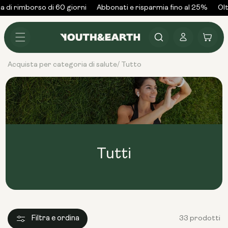
Vai al
 di rimborso di 60 giorni
Abbonati e risparmia fino al 25%
Oltr
contenuto
Accedi
Carrello
Acquista per categoria di salute
Tutto
/
Tutti
Filtra e ordina
33 prodotti