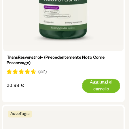
TransResveratrol+ (precedentemente Noto Come
Preservage)
Aggiungi al
Prezzo
33,99 €
carrello
normale
Autofagia