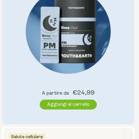
Prezzo
€24,99
A partire da
normale
Aggiungi al carrello
Salute cellulare