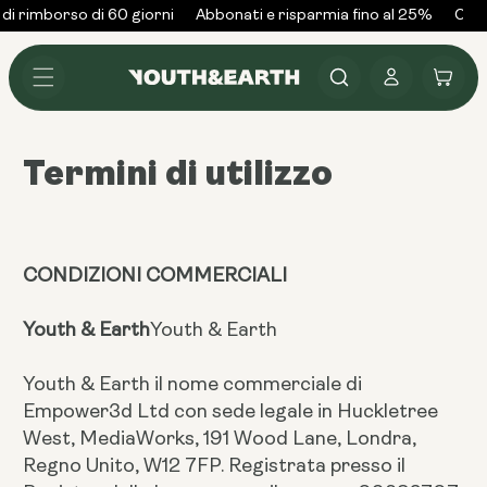
Vai al
i rimborso di 60 giorni
Abbonati e risparmia fino al 25%
Oltre
contenuto
Accedi
Carrello
Termini di utilizzo
CONDIZIONI COMMERCIALI
Youth & Earth
Youth & Earth
Youth & Earth il nome commerciale di
Empower3d Ltd con sede legale in Huckletree
West, MediaWorks, 191 Wood Lane, Londra,
Regno Unito, W12 7FP. Registrata presso il