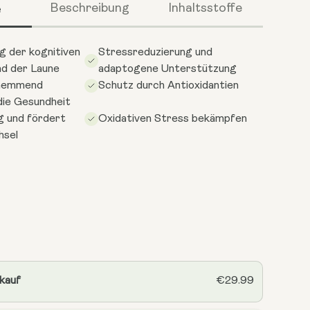
e
Beschreibung
Inhaltsstoffe
g der kognitiven
Stressreduzierung und
nd der Laune
adaptogene Unterstützung
hemmend
Schutz durch Antioxidantien
die Gesundheit
g und fördert
Oxidativen Stress bekämpfen
hsel
 kauf
€29.99