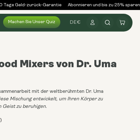
Tage Geld-zurück-Garantie
Abonnieren und bis zu 25% sparen
Machen Sie Unser Quiz
Anmelden
Warenkorb
DE
€
ood Mixers von Dr. Uma
usammenarbeit mit der weltberühmten Dr. Uma
ese Mischung entwickelt, um Ihren Körper zu
 Geist zu beruhigen.