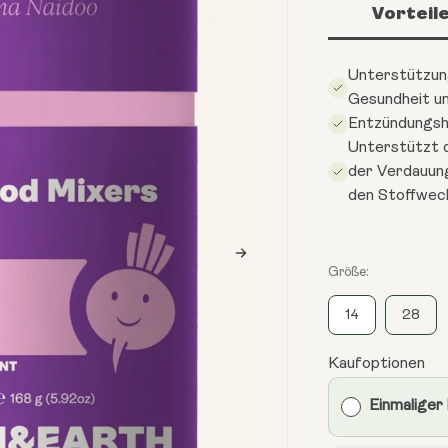
Vorteil
Unterstützun
Gesundheit u
Entzündungs
Unterstützt 
der Verdauun
den Stoffwec
Größe:
14
28
Kaufoptionen
Einmaliger