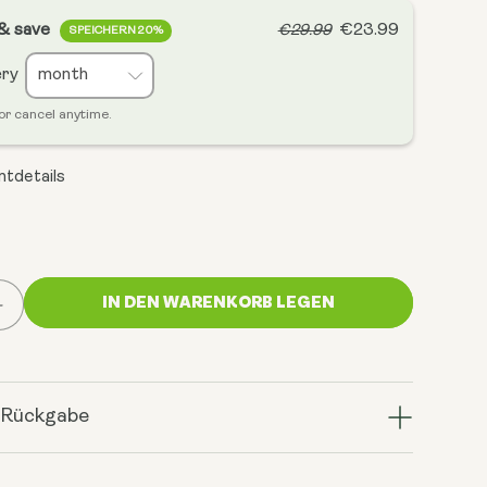
 & save
€23.99
€29.99
SPEICHERN 20%
ery
or cancel anytime.
tdetails
IN DEN WARENKORB LEGEN
Menge
für
Mood
Food
Mixers
 Rückgabe
Dr.
Uma
Naidoo