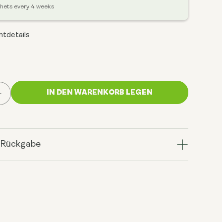
chets every 4 weeks
tdetails
IN DEN WARENKORB LEGEN
Menge
für
PM
erhöhen:
Sleep
 Rückgabe
Dust
–
er
Zeremonieller
Kakao