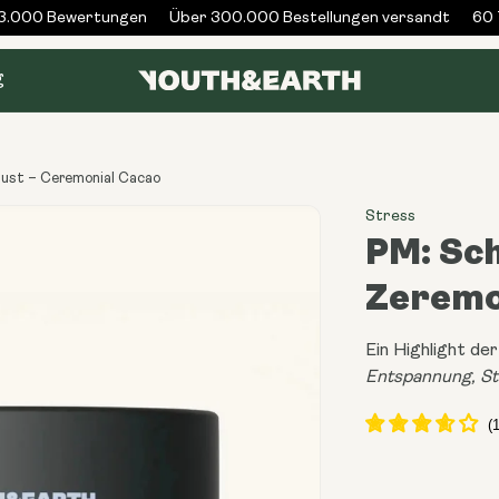
000 Bewertungen
Über 300.000 Bestellungen versandt
60 Ta
g
Dust – Ceremonial Cacao
Stress
PM: Sch
Zeremo
Ein Highlight de
Entspannung, S