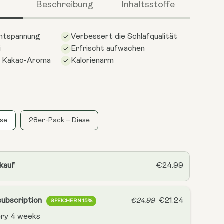
e
Beschreibung
Inhaltsstoffe
Entspannung
Verbessert die Schlafqualität
i
Erfrischt aufwachen
s Kakao-Aroma
Kalorienarm
ese
28er-Pack – Diese
 kauf
€24.99
subscription
€21.24
€24.99
SPEICHERN 15%
ery
4 weeks