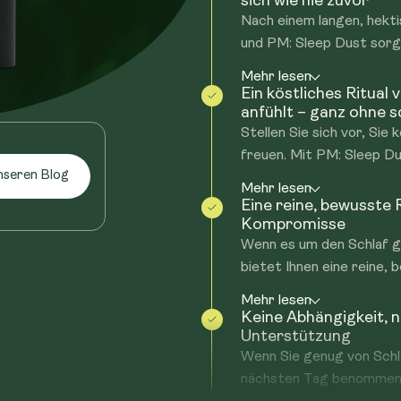
sich wie nie zuvor
Nach einem langen, hekti
und PM: Sleep Dust sorgt
Mehr lesen
Ein köstliches Ritual
anfühlt – ganz ohne 
Stellen Sie sich vor, Sie
freuen. Mit PM: Sleep Dus
nseren Blog
Mehr lesen
Eine reine, bewusste 
Kompromisse
Wenn es um den Schlaf g
bietet Ihnen eine reine, 
Mehr lesen
Keine Abhängigkeit, n
Unterstützung
Wenn Sie genug von Schla
nächsten Tag benommen m