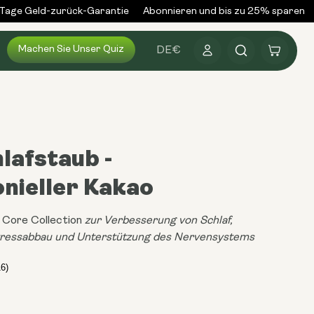
ge Geld-zurück-Garantie
Abonnieren und bis zu 25% sparen
Ü
Machen Sie Unser Quiz
Anmelden
Warenkorb
DE
€
lafstaub -
nieller Kakao
r Core Collection
zur Verbesserung von Schlaf,
tressabbau und Unterstützung des Nervensystems