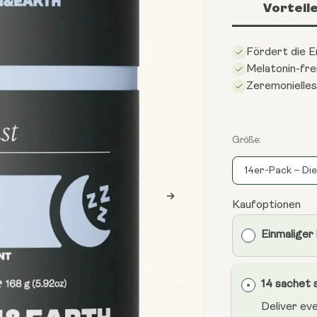
Vorteil
Fördert die 
Melatonin-fre
Zeremonielle
Größe:
14er-Pack – Di
Kaufoptionen
Einmaliger
14 sachet 
Deliver ev