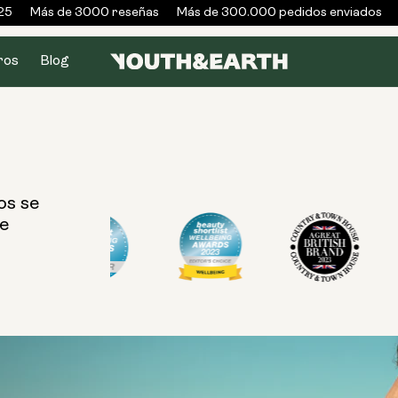
25
Más de 3000 reseñas
Más de 300.000 pedidos enviados
ros
Blog
os se
ue