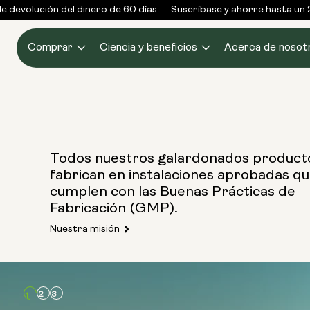
Ir al
 devolución del dinero de 60 días
Suscríbase y ahorre hasta un 
contenido
Comprar
Ciencia y beneficios
Acerca de nosot
Todos nuestros galardonados product
fabrican en instalaciones aprobadas q
cumplen con las Buenas Prácticas de
Fabricación (GMP).
Nuestra misión