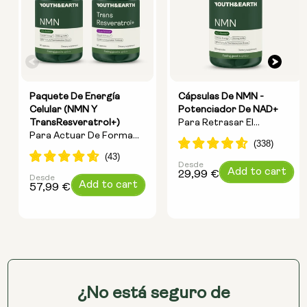
Paquete De Energía
Cápsulas De NMN -
Celular (NMN Y
Potenciador De NAD+
TransResveratrol+)
Para Retrasar El
Para Actuar De Forma
Envejecimiento Y
Específica Sobre La
Aumentar La Energía
Energía, La Reparación
Desde
Precio
Add to cart
29,99 €
Del ADN Y El
Desde
Precio
Add to cart
habitual
57,99 €
Antienvejecimiento
habitual
¿No está seguro de