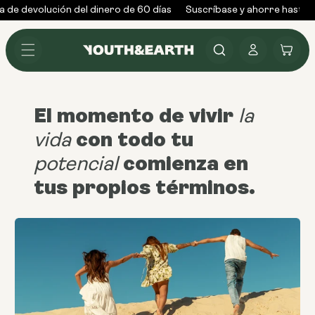
Ir al
de devolución del dinero de 60 días
Suscríbase y ahorre hasta u
contenido
Conectarse
Carrito
El momento de vivir
la
con todo tu
vida
comienza en
potencial
tus propios términos.