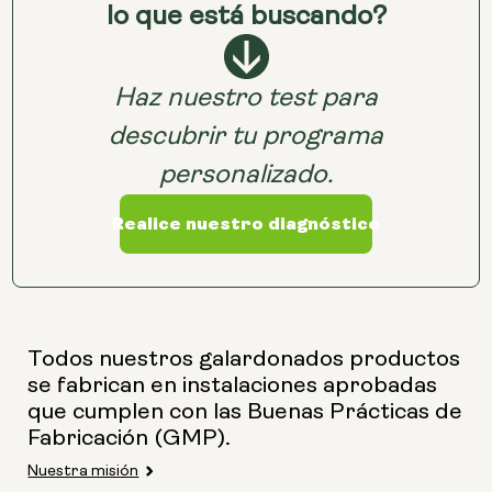
lo que está buscando?
Tamaño de la cápsula:
250 mg
500 mg
Haz nuestro test para
descubrir tu programa
Opciones:
personalizado.
NMN 250 mg y
Preservage
Realice nuestro diagnóstico
NMN 500 mg y
Preservage
Todos nuestros galardonados productos
se fabrican en instalaciones aprobadas
que cumplen con las Buenas Prácticas de
Fabricación (GMP).
Nuestra misión