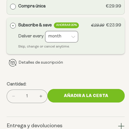
Compra única
€29.99
Subscribe & save
€23.99
€29.99
AHORRAR 20%
Deliver every
Skip, change or cancel anytime.
Detalles de suscripción
Cantidad:
AÑADIR A LA CESTA
Reducir
Aumentar
la
la
cantidad
cantidad
de
de
espermidina
espermidina
Entrega y devoluciones