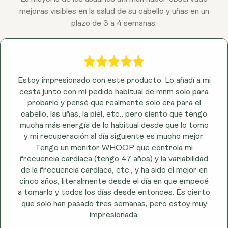
espermidina, presente en alimentos como el germen
mejoras visibles en la salud de su cabello y uñas en un
de trigo y la soja, también pueden desempeñar un
plazo de 3 a 4 semanas.
papel en el apoyo a las vías de autofagia del cuerpo
como parte de un estilo de vida equilibrado.
Estoy impresionado con este producto. Lo añadí a mi
cesta junto con mi pedido habitual de mnm solo para
probarlo y pensé que realmente solo era para el
cabello, las uñas, la piel, etc., pero siento que tengo
mucha más energía de lo habitual desde que lo tomo
y mi recuperación al día siguiente es mucho mejor.
Tengo un monitor WHOOP que controla mi
frecuencia cardíaca (tengo 47 años) y la variabilidad
de la frecuencia cardíaca, etc., y ha sido el mejor en
cinco años, literalmente desde el día en que empecé
a tomarlo y todos los días desde entonces. Es cierto
que solo han pasado tres semanas, pero estoy muy
impresionada.