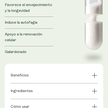
Favorece el envejecimiento
y la longevidad
Induce la autofagia
Apoyo a la renovación
celular
Galardonado
Beneficios
Ayuda para cabello y
Ingredientes
Induce la autofagia
uñas
Favorece el
Apoyo a la
Ingredientes : Mezcla liposomal (lecitina de girasol),
envejecimiento y la
Cómo usar