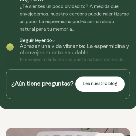
¿Te sientes un poco olvidadizo? A medida que
envejecemos, nuestro cerebro puede ralentizarse
un poco. La espermidina podría ser un aliado
natural para tu memoria...
Seguir leyendo
Abrazar una vida vibrante: La espermidina y
el envejecimiento saludable
El envejecimiento es una parte natural de la vida,
pero eso no significa que no puedas sentirte bien.
La espermidina podría ayudarte a aceptar...
¿Aún tiene preguntas?
Lea nuestro blog
Seguir leyendo