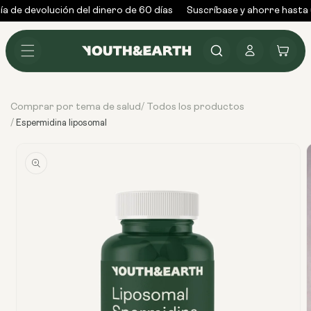
Ir al
 de devolución del dinero de 60 días
Suscríbase y ahorre hasta u
contenido
Conectarse
Carrito
Comprar por tema de salud
Todos los productos
/
/
Espermidina liposomal
Ir
directamente
a la
información
del producto