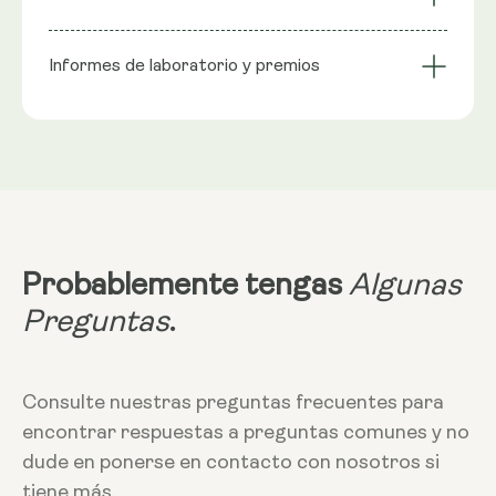
renovación celular
espermidina, harina de arroz, cubierta de la cápsula:
longevidad
Fórmula liposomal
Galardonado
celulosa vegetal (HPMC).
Informes de laboratorio y premios
Tamaño de la ración
VRN
:
1 cápsula aporta: Spermidina 5,49 mg**
Tomar 2 cápsulas
**Valor nutricional de referencia (VRN) No
establecido.
Más información
Dietas
Vegana - Vegetariana - Sin gluten - Sin OMG
Tomar 1 o 2 cápsulas por la noche, sin
comida.
Probablemente tengas
Algunas
Preguntas
.
Almacenamiento
Manténgalo alejado de altas
temperaturas y de la luz solar, y
Consulte nuestras preguntas frecuentes para
guárdelo en un recipiente cerrado.
encontrar respuestas a preguntas comunes y no
dude en ponerse en contacto con nosotros si
tiene más.
Advertencias