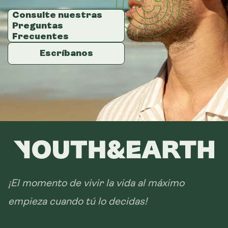
Consulte nuestras
Consulte nuestras
Consulte nuestras
Preguntas
Preguntas
Preguntas
Frecuentes
Frecuentes
Frecuentes
Escríbanos
Escríbanos
Escríbanos
¡El momento de vivir la vida al máximo
empieza cuando tú lo decidas!