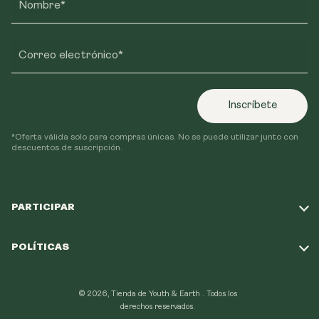
Nombre*
Correo electrónico*
Inscríbete
*Oferta válida solo para compras únicas. No se puede utilizar junto con
descuentos de suscripción.
PARTICIPAR
Haz nuestro test
POLÍTICAS
Nuestra Misión
Política de Envío
Programa de Lealtad
© 2026, Tienda de Youth & Earth .
Todos los
Política de Reembolso
derechos reservados.