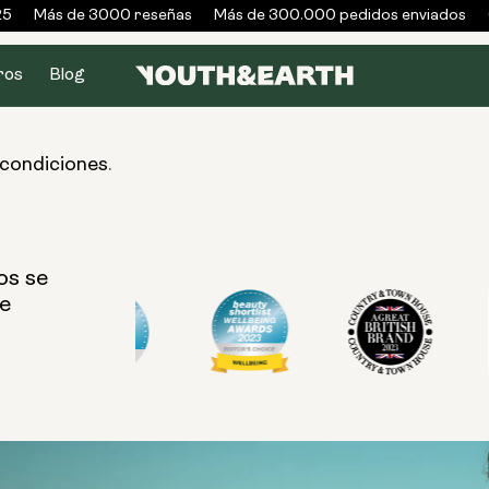
5
Más de 3000 reseñas
Más de 300.000 pedidos enviados
G
ros
Blog
.
 condiciones
os se
ue