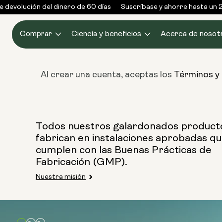
Ir al
 devolución del dinero de 60 días
Suscríbase y ahorre hasta un 2
contenido
Comprar
Ciencia y beneficios
Acerca de nosot
Al crear una cuenta, aceptas los
Términos y
Todos nuestros galardonados product
fabrican en instalaciones aprobadas q
cumplen con las Buenas Prácticas de
Fabricación (GMP).
Nuestra misión