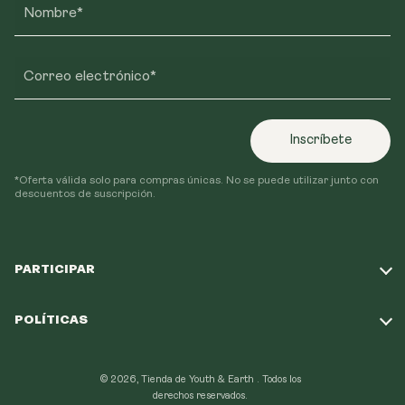
Nombre*
Correo electrónico*
Inscríbete
*Oferta válida solo para compras únicas. No se puede utilizar junto con
descuentos de suscripción.
PARTICIPAR
Haz nuestro test
POLÍTICAS
Nuestra Misión
Política de Envío
Programa de Lealtad
© 2026, Tienda de Youth & Earth .
Todos los
Política de Reembolso
derechos reservados.