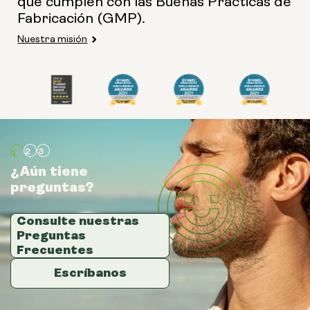
que cumplen con las Buenas Prácticas de
Fabricación (GMP).
Nuestra misión
¿Aún tiene
¿Aún tiene
¿Aún tiene
preguntas?
preguntas?
preguntas?
Consulte nuestras
Consulte nuestras
Consulte nuestras
Preguntas
Preguntas
Preguntas
Frecuentes
Frecuentes
Frecuentes
Escríbanos
Escríbanos
Escríbanos