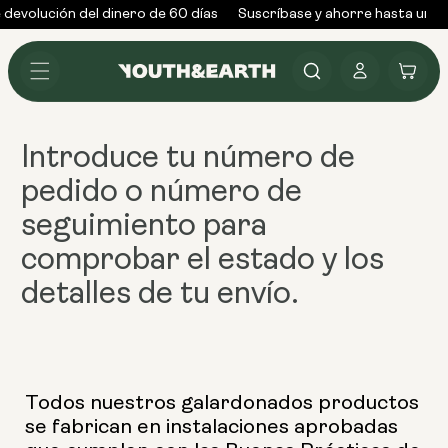
Ir al
devolución del dinero de 60 días
Suscríbase y ahorre hasta un 2
contenido
Conectarse
Carrito
Introduce tu
número de
pedido o número de
seguimiento
para
comprobar el estado y los
detalles de tu envío.
Todos nuestros galardonados productos
se fabrican en instalaciones aprobadas