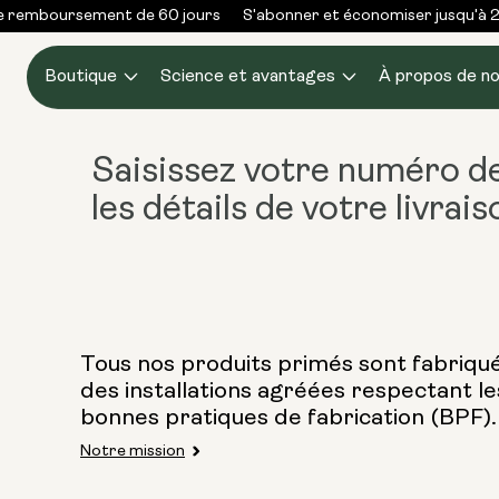
Skip to
 remboursement de 60 jours
S'abonner et économiser jusqu'à 2
content
Boutique
Science et avantages
À propos de n
Saisissez votre
numéro de
les détails de votre livrais
Tous nos produits primés sont fabriqu
des installations agréées respectant le
bonnes pratiques de fabrication (BPF).
Notre mission