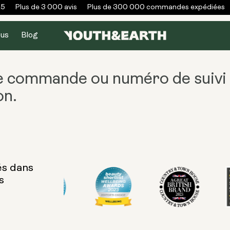
5
Plus de 3 000 avis
Plus de 300 000 commandes expédiées
ous
Blog
 commande ou numéro de suivi
on.
és dans
s