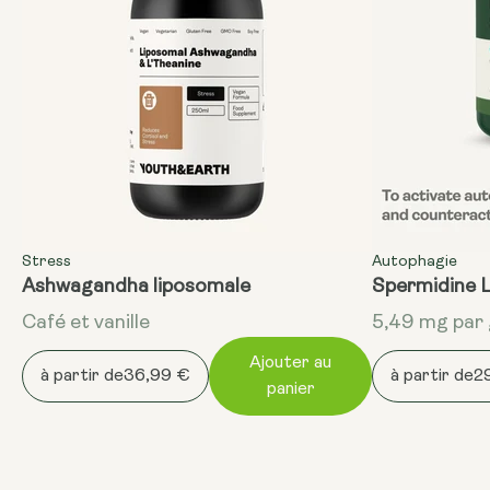
Stress
Autophagie
Ashwagandha liposomale
Spermidine 
Café et vanille
5,49 mg par 
Ajouter au
à partir de
36,99 €
à partir de
2
panier