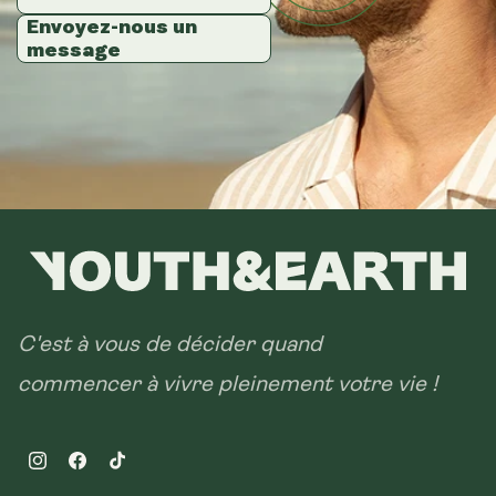
Envoyez-nous un
Envoyez-nous un
Envoyez-nous un
message
message
message
C'est à vous de décider quand
commencer à vivre pleinement votre vie !
Instagram
Facebook
TikTok