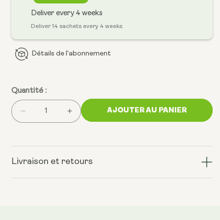
Deliver every
4 weeks
Deliver 14 sachets every 4 weeks
Détails de l'abonnement
Quantité :
AJOUTER AU PANIER
Réduire
Augmenter
la
la
quantité
quantité
pour
pour
le
V14
Livraison et retours
modèle
Longevity
V14
Reds
Longevity
Reds