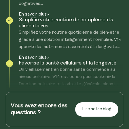
cognitives...
En savoir plus
Simplifie votre routine de compléments
alimentaires
Simplifiez votre routine quotidienne de bien-être
grâce à une solution intelligemment formulée. V14
apporte les nutriments essentiels à la longévité...
En savoir plus
Favorise la santé cellulaire et la longévité
Un vieillissement en bonne santé commence au
niveau cellulaire. V14 est conçu pour soutenir la
fonction cellulaire et la vitalité générale, aidant...
En savoir plus
Augmente l'énergie sans provoquer de
Vous avez encore des
coup de barre
Lire notre blog
questions ?
Profitez d'une énergie stable et équilibrée qui
vous accompagne tout au long de la journée, dès
le réveil. V14 aide à favoriser la production