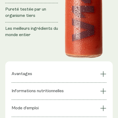
Pureté testée par un
organisme tiers
Les meilleurs ingrédients du
monde entier
Avantages
Ingrédients de
Dosages
Informations nutritionnelles
longévité
cliniquement
scientifiquement
efficaces pour un
Ingrédients : Glycine, malate de magnésium, AKG de
prouvés
impact maximal
Mode d'emploi
calcium (alpha-cétoglutarate), taurine, acétyl-L-
Boisson tout-en-un
Améliore votre