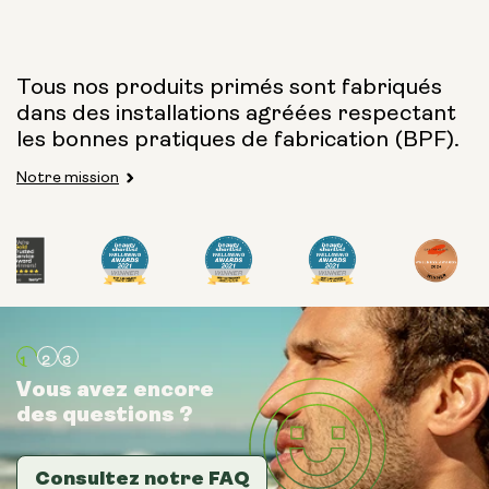
Tous nos produits primés sont fabriqués
dans des installations agréées respectant
les bonnes pratiques de fabrication (BPF).
Notre mission
Vous avez encore
Vous avez encore
Vous avez encore
des questions ?
des questions ?
des questions ?
Consultez notre FAQ
Consultez notre FAQ
Consultez notre FAQ