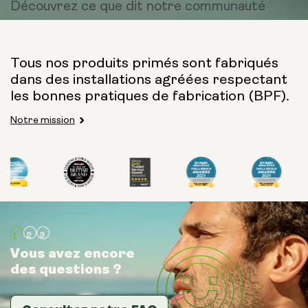
Découvrez ce que dit
notre communauté
Tous nos produits primés sont fabriqués
dans des installations agréées respectant
les bonnes pratiques de fabrication (BPF).
Notre mission
Vous avez encore
Vous avez encore
Vous avez encore
des questions ?
des questions ?
des questions ?