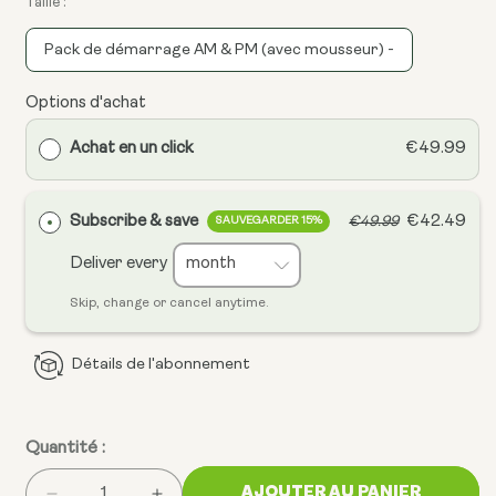
Taille :
Pack de démarrage AM & PM (avec mousseur) -
Options d'achat
Achat en un click
€49.99
Subscribe & save
€42.49
€49.99
SAUVEGARDER 15%
Deliver every
Skip, change or cancel anytime.
Détails de l'abonnement
Quantité :
AJOUTER AU PANIER