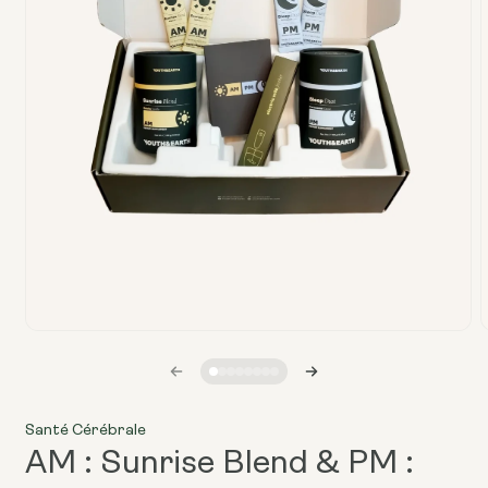
Ouvrir
O
le
l
média
1
dans
une
u
Santé Cérébrale
fenêtre
f
modale
AM : Sunrise Blend & PM :