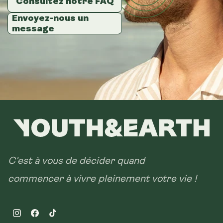
Consultez notre FAQ
Consultez notre FAQ
Consultez notre FAQ
Envoyez-nous un
Envoyez-nous un
Envoyez-nous un
message
message
message
C'est à vous de décider quand
commencer à vivre pleinement votre vie !
Instagram
Facebook
TikTok