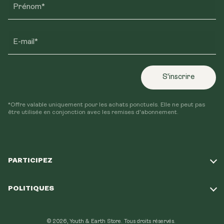
Prénom*
E-mail*
S'inscrire
*Offre valable uniquement pour les achats ponctuels. Elle ne peut pas
être utilisée en conjonction avec les remises d'abonnement.
PARTICIPEZ
Répondez à notre quiz
POLITIQUES
Notre mission
Politique d'expédition
Programme de fidélité
© 2026, Youth & Earth Store.
Tous droits réservés.