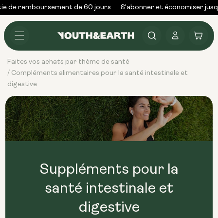
Skip to
ie de remboursement de 60 jours
S'abonner et économiser jusq
content
Se
Panier
connecter
Faites vos achats par thème de santé
Compléments alimentaires pour la santé intestinale et
/
digestive
Suppléments pour la
santé intestinale et
digestive