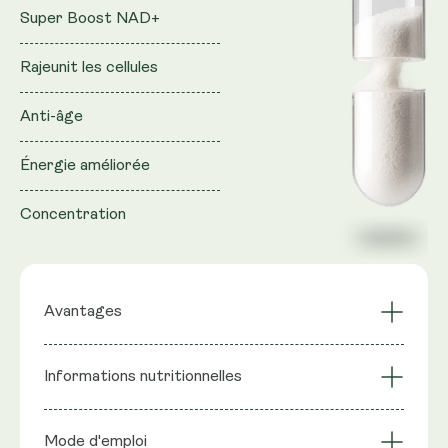
Super Boost NAD+
Rajeunit les cellules
Anti-âge
Énergie améliorée
Concentration
Avantages
Super Boost NAD+
Énergie améliorée
Informations nutritionnelles
Recycle la voie du
Anti-âge
NAD
Ingrédients : NMN (nicotinamide mononucléotide),
Rajeunit les cellules
Concentration
Mode d'emploi