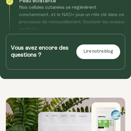
Peau éclatante
Nos cellules cutanées se régénèrent
constamment, et le NAD+ joue un rôle clé dans ce
processus de renouvellement. Soutenir les niveaux
de NAD+...
En savoir plus
Stimuler la vitalité générale
Vous avez encore des
Lire notre blog
Au-delà de l'aspect esthétique, des niveaux plus
questions ?
élevés de NAD+ pourraient se traduire par un
regain de vitalité général. Une augmentation de
l'énergie cellulaire...
En savoir plus