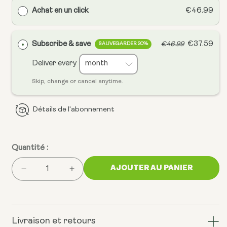
Achat en un click
€46.99
Subscribe & save
€37.59
€46.99
SAUVEGARDER 20%
Deliver every
Skip, change or cancel anytime.
Détails de l'abonnement
Quantité :
AJOUTER AU PANIER
Réduire
Augmenter
la
la
quantité
quantité
de
de
NAD
NAD
Livraison et retours