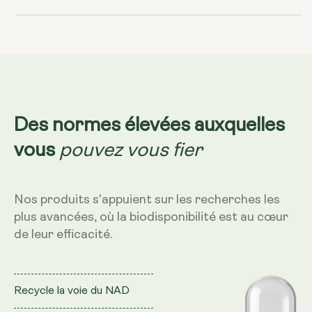
Max
Max
-
-
460
460
mg,
mg,
60
60
gélules
gélules
Des normes élevées auxquelles
pouvez vous fier
vous
Nos produits s'appuient sur les recherches les
plus avancées, où la biodisponibilité est au cœur
de leur efficacité.
Recycle la voie du NAD