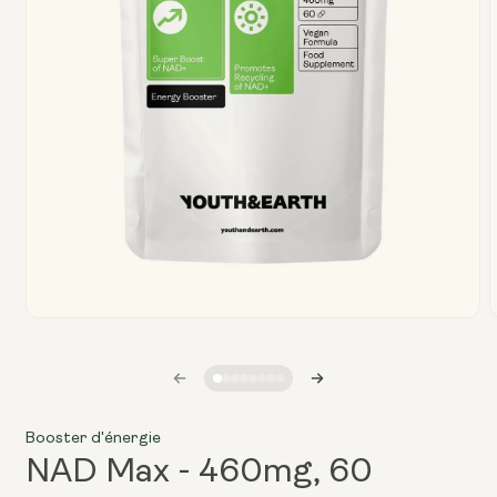
O
Ouvrir
l
le
média
1
dans
u
une
f
fenêtre
Booster d'énergie
modale
NAD Max - 460mg, 60