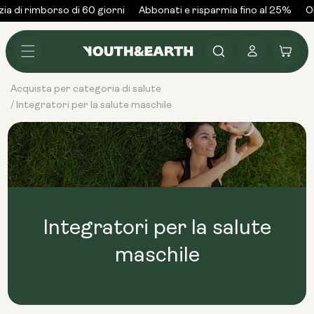
Vai al
ia di rimborso di 60 giorni
Abbonati e risparmia fino al 25%
Ol
contenuto
Accedi
Carrello
Acquista per categoria di salute
Integratori per la salute maschile
/
Integratori per la salute
maschile