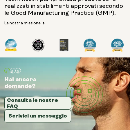
realizzati in stabilimenti approvati secondo
le Good Manufacturing Practice (GMP).
La nostra missione
Hai ancora
Hai ancora
Hai ancora
domande?
domande?
domande?
Consulta le nostre
Consulta le nostre
Consulta le nostre
FAQ
FAQ
FAQ
Scrivici un messaggio
Scrivici un messaggio
Scrivici un messaggio