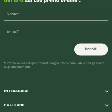
del 15%
sul tuo primo ordine*.
Nome*
E-mail*
Iscriviti
*Offerta valida solo per acquisti singoli. Non è cumulabile con gli sconti
sugli abbonamenti.
INTERAGISCI
Fai il nostro quiz
POLITICHE
La nostra missione