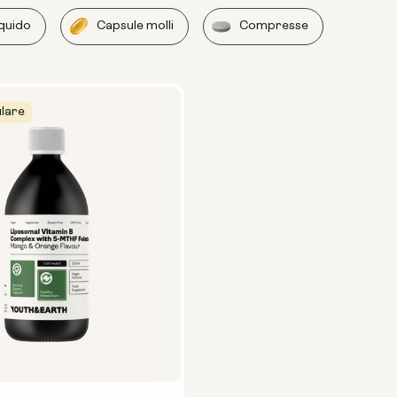
iquido
Capsule molli
Compresse
ulare