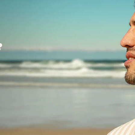
?
?
?