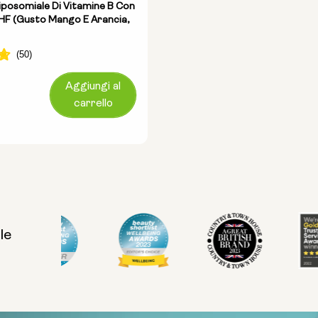
posomiale Di Vitamine B Con
HF (gusto Mango E Arancia,
Aggiungi al
carrello
le