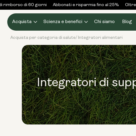
Vai al
 rimborso di 60 giorni
Abbonati e risparmia fino al 25%
Oltre 
contenuto
Acquista
Scienza e benefici
Chi siamo
Blog
Acquista per categoria di salute
Integratori alimentari
/
Integratori di sup