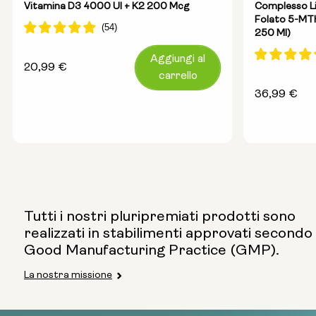
Vitamina D3 4000 UI + K2 200 Mcg
Complesso Li
Folato 5-MT
250 Ml)
Aggiungi al
Prezzo
20,99 €
carrello
normale
Prezzo
36,99 €
normale
Tutti i nostri pluripremiati prodotti sono
realizzati in stabilimenti approvati secondo 
Good Manufacturing Practice (GMP).
La nostra missione