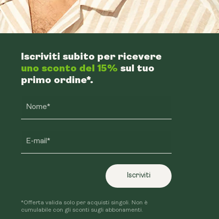
Iscriviti subito per ricevere
uno sconto del 15%
sul tuo
primo ordine*.
Nome*
E-mail*
Iscriviti
*Offerta valida solo per acquisti singoli. Non è
cumulabile con gli sconti sugli abbonamenti.