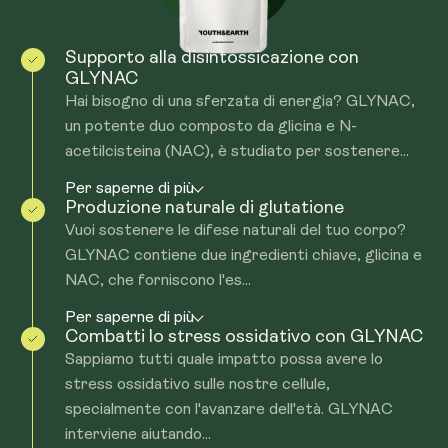
mantenere la salute e l'equilibrio delle cellule, facendo sì
potente antiossidante. Il glutatione neutralizza i radicali
scegliere l'uno o l'altro, poiché non è necessario
che i processi dell'organismo funzionino al meglio.
liberi, riducendo lo stress ossidativo e proteggendo le
assumerli entrambi. In caso di domande, non esitate a
Supporto alla disintossicazione con
cellule da potenziali danni. Fornendo gli aminoacidi
contattarci all'indirizzo support@youthandearth.com e
GLYNAC
essenziali, glicina e NAC, GLYNAC sostiene questo
saremo lieti di fornirvi ulteriore assistenza.
Hai bisogno di una sferzata di energia? GLYNAC,
sistema di difesa naturale, promuovendo una funzione
un potente duo composto da glicina e N-
cellulare più sana e un equilibrio generale.
acetilcisteina (NAC), è studiato per sostenere...
Per saperne di più
Produzione naturale di glutatione
Vuoi sostenere le difese naturali del tuo corpo?
GLYNAC contiene due ingredienti chiave, glicina e
NAC, che forniscono l'es...
Per saperne di più
Combatti lo stress ossidativo con GLYNAC
Sappiamo tutti quale impatto possa avere lo
stress ossidativo sulle nostre cellule,
specialmente con l'avanzare dell'età. GLYNAC
interviene aiutando...