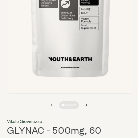
Apri
A
media
1
in
i
finestra
f
modale
Vitale Giovinezza
GLYNAC - 500mg, 60