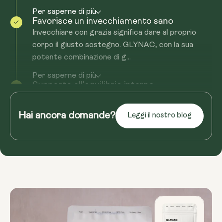
Per saperne di più
Favorisce un invecchiamento sano
Invecchiare con grazia significa dare al proprio
corpo il giusto sostegno. GLYNAC, con la sua
potente combinazione di g...
Per saperne di più
Supporto all'equilibrio interno
Il vero benessere parte dall'interno e GLYNAC è
stato progettato per aiutarti a trovare
Hai ancora domande?
Leggi il nostro blog
quell'equilibrio interiore. Supportando il glutatione...
Per saperne di più