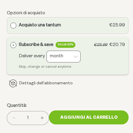
Opzioni di acquisto
Acquisto una tantum
€25.99
Subscribe & save
€20.79
€25.99
SALVA 20%
Deliver every
Skip, change or cancel anytime.
Dettagli dell'abbonamento
Quantità:
AGGIUNGI AL CARRELLO
Ridurre
Aumenta
la
la