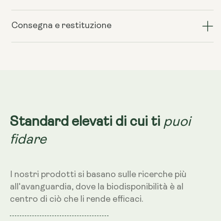
quantità
quantità
di
di
GLYNAC
GLYNAC
Consegna e restituzione
–
–
500
500
mg,
mg,
60
60
capsule
capsule
puoi
Standard elevati di cui ti
fidare
I nostri prodotti si basano sulle ricerche più
all'avanguardia, dove la biodisponibilità è al
centro di ciò che li rende efficaci.