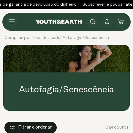
Saltar
s de garantia de devolução do dinheiro
Subscrever e poupar at
para o
conteúdo
Iniciar
Carrinho
sessão
Comprar por área de saúde
Autofagia/Senescência
/
Autofagia/Senescência
Filtrar e ordenar
0 produtos