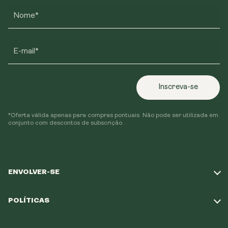
Nome*
E-mail*
Inscreva-se
*Oferta válida apenas para compras pontuais. Não pode ser utilizada em
conjunto com descontos de subscrição.
ENVOLVER-SE
Responda ao nosso questionário
POLÍTICAS
A nossa missão
Política de envio