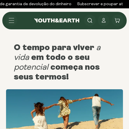
Saltar
e garantia de devolução do dinheiro
Subscrever e poupar até 2
para o
conteúdo
Iniciar
Carrinho
sessão
O tempo para viver
a
em todo o seu
vida
começa nos
potencial
seus termos!