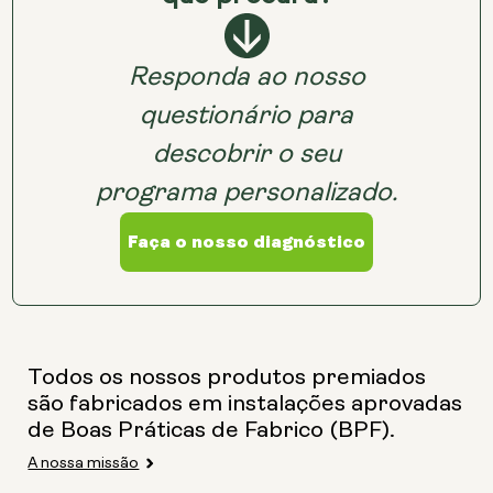
250mg
500mg
Responda ao nosso
questionário para
Opções:
descobrir o seu
NMN 250mg &
Preservage
programa personalizado.
NMN 500mg &
Preservage
Faça o nosso diagnóstico
Todos os nossos produtos premiados
são fabricados em instalações aprovadas
de Boas Práticas de Fabrico (BPF).
A nossa missão