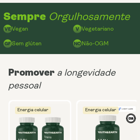
Sempre
Orgulhosamente
Vegan
Vegetariano
Sem glúten
Não-OGM
Promover
a longevidade
pessoal
Energia celular
Energia celular