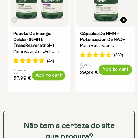
Pacote De Energia
Cápsulas De NMN -
Celular (NMN E
Potenciador De NAD+
TransResveratrol+)
Para Retardar O
Para Abordar De Forma
Envelhecimento E
Abrangente As Questões
Aumentar A Energia
Relacionadas Com A
A partir
Preço
de
Add to cart
Energia, A Reparação Do
A partir
Preço
29,99 €
normal
de
Add to cart
ADN E O
57,99 €
normal
Antienvelhecimento
Não tem a certeza do site
que procura?
Tamanho da cápsula: