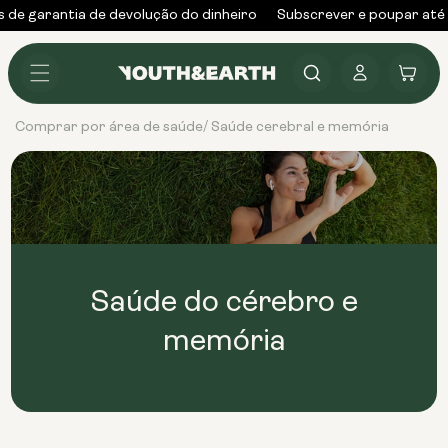
Saltar
s de garantia de devolução do dinheiro
Subscrever e poupar até
para o
conteúdo
Iniciar
Carrinho
sessão
Comprar por área de saúde
Saúde cerebral e memória
/
Saúde do cérebro e
memória