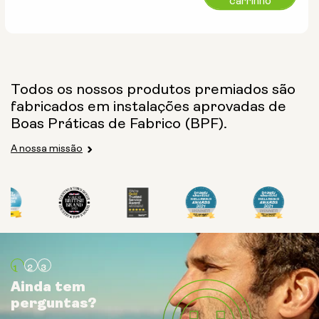
carrinho
normal
Todos os nossos produtos premiados são
fabricados em instalações aprovadas de
Boas Práticas de Fabrico (BPF).
A nossa missão
Ainda tem
Ainda tem
Ainda tem
perguntas?
perguntas?
perguntas?