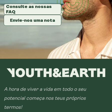
Consulte as nossas
Consulte as nossas
Consulte as nossas
FAQ
FAQ
FAQ
Envie-nos uma nota
Envie-nos uma nota
Envie-nos uma nota
A hora de viver a vida em todo o seu
potencial começa nos teus próprios
termos!