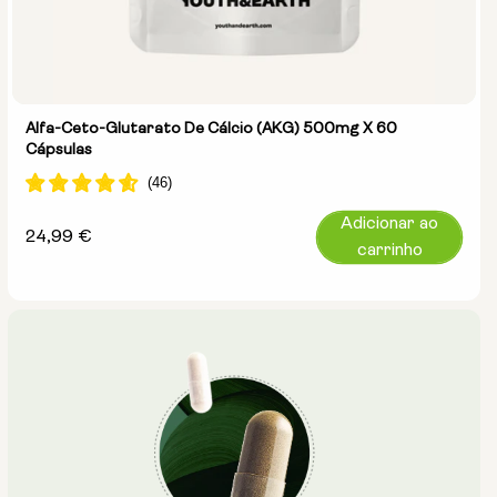
Alfa-Ceto-Glutarato De Cálcio (AKG) 500mg X 60
Cápsulas
Adicionar ao
Preço
24,99 €
carrinho
normal