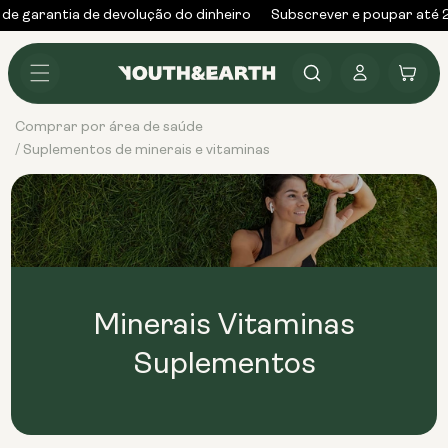
Saltar
 de garantia de devolução do dinheiro
Subscrever e poupar até 
para o
conteúdo
Iniciar
Carrinho
sessão
Comprar por área de saúde
Suplementos de minerais e vitaminas
/
Minerais Vitaminas
Suplementos