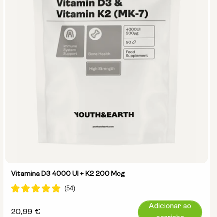
Vitamina D3 4000 UI + K2 200 Mcg
Adicionar ao
Preço
20,99 €