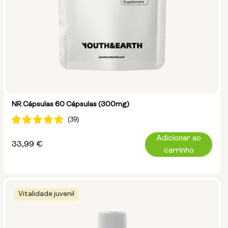
NR Cápsulas 60 Cápsulas (300mg)
Adicionar ao
Preço
33,99 €
carrinho
normal
Vitalidade juvenil