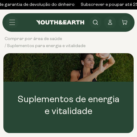
Saltar
e garantia de devolução do dinheiro
Subscrever e poupar até 2
para o
conteúdo
Iniciar
Carrinho
sessão
Comprar por área de saúde
Suplementos para energia e vitalidade
/
Suplementos de energia
e vitalidade