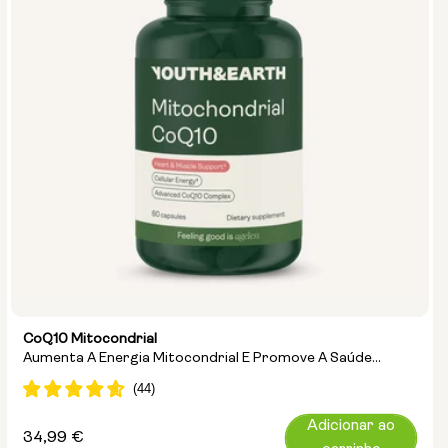
CoQ10 Mitocondrial
Aumenta A Energia Mitocondrial E Promove A Saúde
Cardíaca
Adicionar ao
Preço
34,99 €