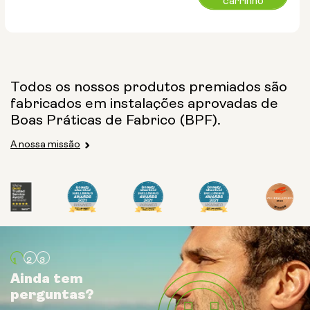
carrinho
normal
Todos os nossos produtos premiados são
fabricados em instalações aprovadas de
Boas Práticas de Fabrico (BPF).
A nossa missão
Ainda tem
Ainda tem
Ainda tem
perguntas?
perguntas?
perguntas?