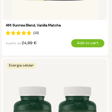
AM: Sunrise Blend, Vanilla Matcha
Preço
24,99 €
Add to cart
A partir de
normal
Energia celular
Tamanho:
Embalagem de 14
Embalagem de 28