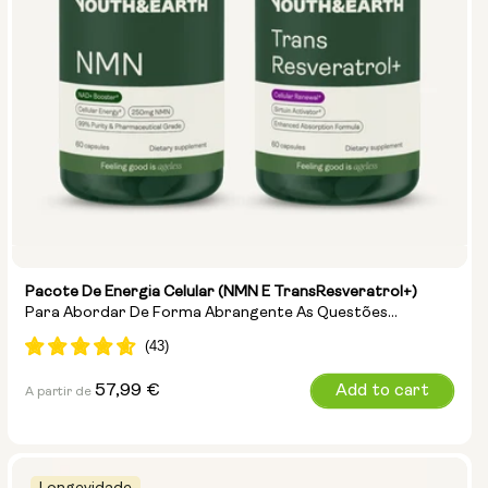
Pacote De Energia Celular (NMN E TransResveratrol+)
Para Abordar De Forma Abrangente As Questões
Relacionadas Com A Energia, A Reparação Do ADN E O
Antienvelhecimento
Preço
57,99 €
Add to cart
A partir de
normal