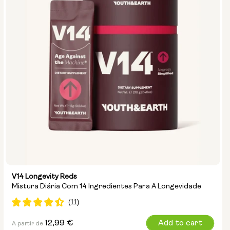
V14 Longevity Reds
Mistura Diária Com 14 Ingredientes Para A Longevidade
Preço
12,99 €
Add to cart
A partir de