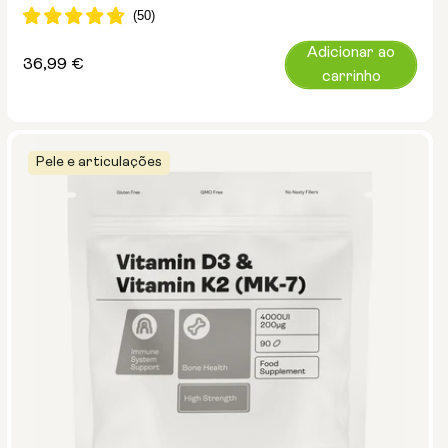
Adicionar ao
Preço
36,99 €
carrinho
normal
Pele e articulações