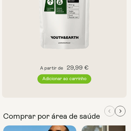
Preço
29,99 €
A partir de
normal
Adicionar ao carrinho
Comprar por área de saúde