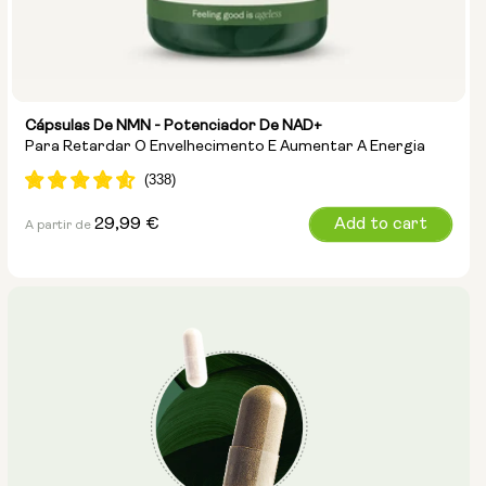
Cápsulas De NMN - Potenciador De NAD+
Para Retardar O Envelhecimento E Aumentar A Energia
Preço
29,99 €
Add to cart
A partir de
normal
Tamanho da cápsula:
250mg
500mg