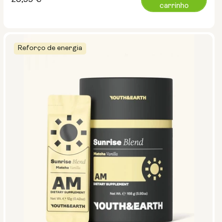
Preço
20,99 €
carrinho
normal
Reforço de energia