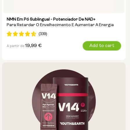
NMN Em Pó Sublingual - Potenciador De NAD+
Para Retardar O Envelhecimento E Aumentar A Energia
Preço
19,99 €
Add to cart
A partir de
normal
Tamanho da bolsa:
15g
30g
100g