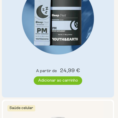
Preço
24,99 €
A partir de
normal
Adicionar ao carrinho
Saúde celular