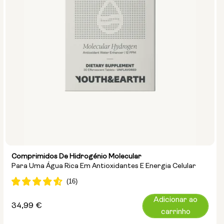
Comprimidos De Hidrogénio Molecular
Para Uma Água Rica Em Antioxidantes E Energia Celular
Adicionar ao
Preço
34,99 €
carrinho
normal