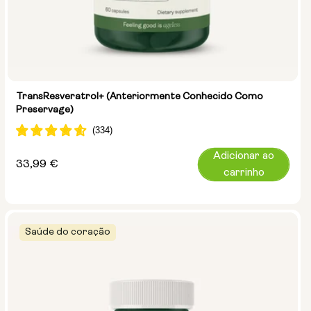
TransResveratrol+ (anteriormente Conhecido Como
Preservage)
Adicionar ao
Preço
33,99 €
carrinho
normal
Saúde do coração