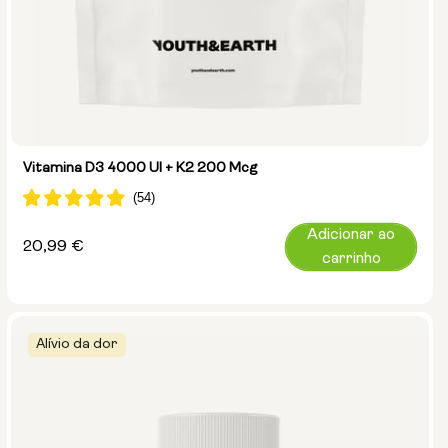
Vitamina D3 4000 UI + K2 200 Mcg
Adicionar ao
Preço
20,99 €
carrinho
normal
Alívio da dor