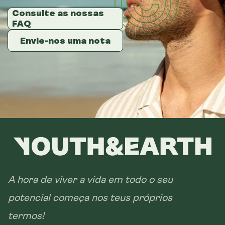
Consulte as nossas
Consulte as nossas
Consulte as nossas
FAQ
FAQ
FAQ
Envie-nos uma nota
Envie-nos uma nota
Envie-nos uma nota
A hora de viver a vida em todo o seu
potencial começa nos teus próprios
termos!