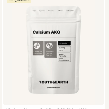
Longevidade
Opções:
NMN 250mg & Preservage
NMN 500mg & Preservage