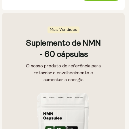
normal
Mais Vendidos
Suplemento de NMN
- 60 cápsulas
O nosso produto de referência para
retardar o envelhecimento e
aumentar a energia
Tipo:
Pacotes de viagem
Pó em bolsa
Garrafa de vidro (400 ml)
Recipiente metálico
Tamanho:
14 saquetas
28 saquetas