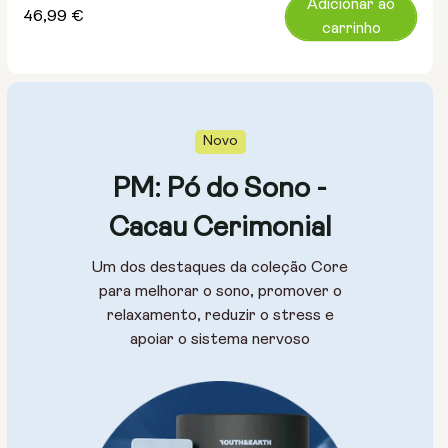
Adicionar ao
Preço
46,99 €
carrinho
normal
Novo
PM: Pó do Sono -
Cacau Cerimonial
Um dos destaques da coleção Core
para melhorar o sono, promover o
relaxamento, reduzir o stress e
apoiar o sistema nervoso