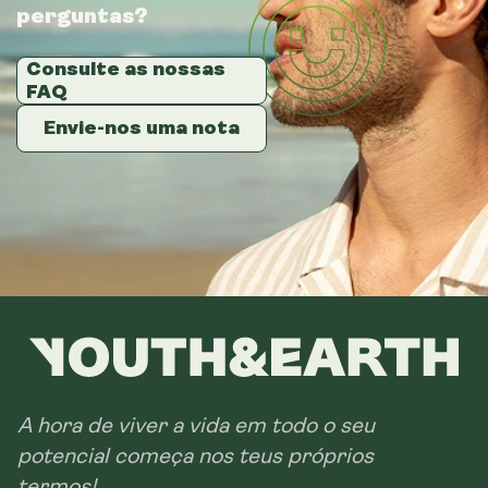
perguntas?
perguntas?
perguntas?
Consulte as nossas
Consulte as nossas
Consulte as nossas
FAQ
FAQ
FAQ
Envie-nos uma nota
Envie-nos uma nota
Envie-nos uma nota
A hora de viver a vida em todo o seu
potencial começa nos teus próprios
termos!