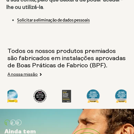
lhe ou utilizá-la
.
Solicitar a eliminação de dados pessoais
Todos os nossos produtos premiados
são fabricados em instalações aprovadas
de Boas Práticas de Fabrico (BPF).
A nossa missão
Ainda tem
Ainda tem
Ainda tem