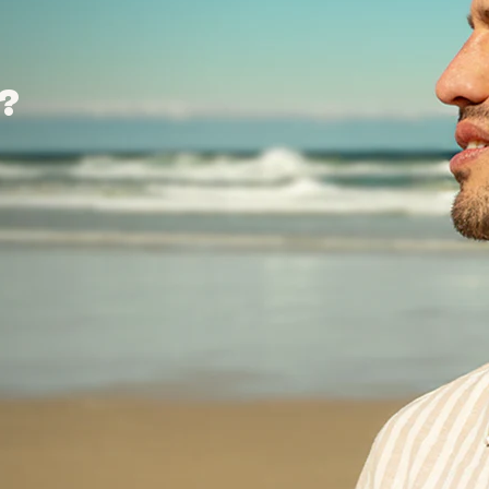
?
?
?