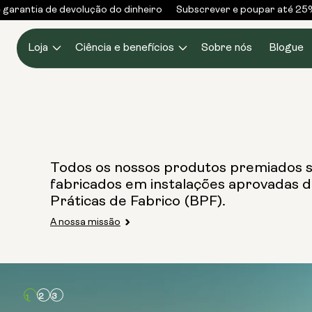
Saltar
 garantia de devolução do dinheiro
Subscrever e poupar até 25
para o
conteúdo
Loja
Ciência e benefícios
Sobre nós
Blogue
Todos os nossos produtos premiados 
fabricados em instalações aprovadas 
Práticas de Fabrico (BPF).
A nossa missão