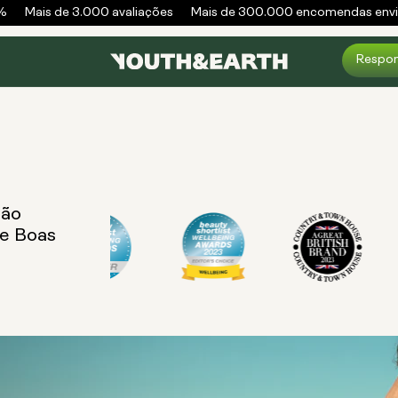
%
Mais de 3.000 avaliações
Mais de 300.000 encomendas envi
Respon
são
de Boas